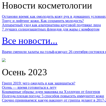
Новости косметологии
Останови время: как омолодить кожу рук в домашних условиях
Тонус и лифтинг кожи. Как сохранить молодость?
Аппаратный уход как альтернатива круговой подтяжке лица
7 лучших солнцезащитных флюидов для жары с комфортом
Все новости...
Врачи сменили халаты на гольф-кэжуал: 26 сентября состоялся
Осень 2023
Грипп 2019: чего ожидать и как защищаться?
Осень — время готовиться к лету
Кошмарные образы: идеи макияжа на Хэллоуин от блогеров
Полгода плохая погода: 5 способов повысить иммунитет кожи
Срочно прививаемся: какую вакцину от гриппа делают в 2017-