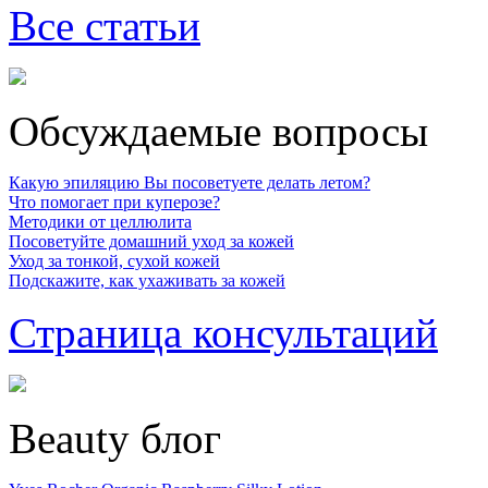
Все статьи
Обсуждаемые вопросы
Какую эпиляцию Вы посоветуете делать летом?
Что помогает при куперозе?
Методики от целлюлита
Посоветуйте домашний уход за кожей
Уход за тонкой, сухой кожей
Подскажите, как ухаживать за кожей
Страница консультаций
Beauty блог