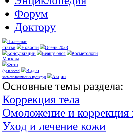
Энциклопедия
Форум
Доктору
Полезные
статьи
Новости
Осень 2023
Консультации
Beauty-блог
Косметологи
Москвы
Фото
Видео
(до и после)
Акции
косметологических процедур
Оcновные темы раздела:
Коррекция тела
Омоложение и коррекция
Уход и лечение кожи