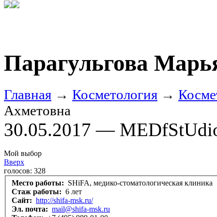
Парагульгова Марь
Главная
→
Косметология
→
Косме
Ахметовна
30.05.2017 — MEDfStUdi
Мой выбор
Вверх
голосов:
328
Место работы:
SHiFA, медико-стоматологическая клиника
Стаж работы:
6 лет
Сайт:
http://shifa-msk.ru/
Эл. почта:
mail@shifa-msk.ru