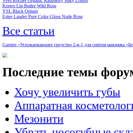
Yves Rocher Organic Raspberry Silky Lotion
Korres Lip Butter Wild Rose
YSL Black Opium
Estee Lauder Pure Color Gloss Nude Rose
Все статьи
Garnier «Успокаивающее средство 2-в-1 для снятия макияжа «
Последние темы фору
Хочу увеличить губы
Аппаратная косметолог
Мезонити
Убрать носогубные скл