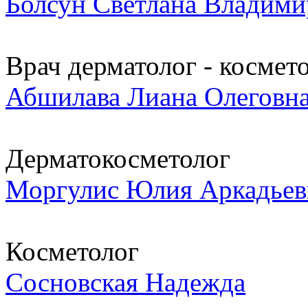
Болсун Светлана Владими
Врач дерматолог - космет
Абшилава Лиана Олеговн
Дерматокосметолог
Моргулис Юлия Аркадьев
Косметолог
Сосновская Надежда