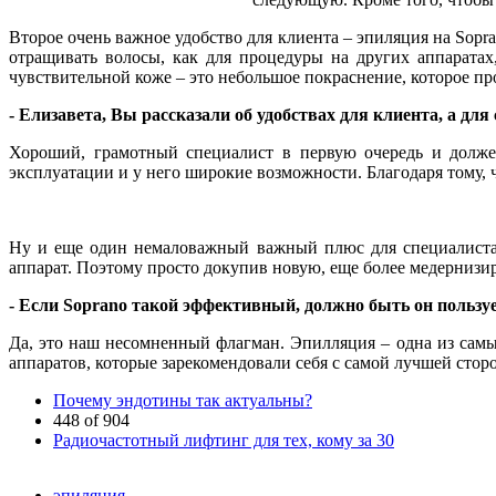
Второе очень важное удобство для клиента – эпиляция на Sopr
отращивать волосы, как для процедуры на других аппарата
чувствительной коже – это небольшое покраснение, которое про
- Елизавета, Вы рассказали об удобствах для клиента, а дл
Хороший, грамотный специалист в первую очередь и должен 
эксплуатации и у него широкие возможности. Благодаря тому, 
Ну и еще один немаловажный важный плюс для специалиста –
аппарат. Поэтому просто докупив новую, еще более медернизи
- Если
Soprano такой эффективный, должно быть он пользуе
Да, это наш несомненный флагман. Эпилляция – одна из самых
аппаратов, которые зарекомендовали себя с самой лучшей стор
Почему эндотины так актуальны?
448 of 904
Радиочастотный лифтинг для тех, кому за 30
эпиляция