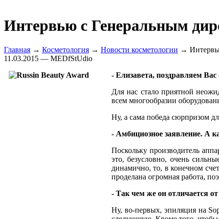
Интервью с Генеральным дир
Главная
→
Косметология
→
Новости косметологии
→ Интервью
11.03.2015 — MEDfStUdio
- Елизавета, поздравляем Вас
Для нас стало приятной неожид
всем многообразии оборудования
Ну, а сама победа сюрпризом дл
- Амбициозное заявление. А к
Поскольку производитель аппар
это, безусловно, очень сильн
динамично, то, в конечном сче
проделана огромная работа, по
- Так чем же он отличается о
Ну, во-первых, эпиляция на So
следующую. Кроме того, чтобы