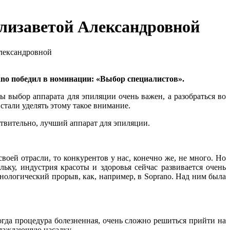
лизаветой Александровной
лександровной
rano победил в номинации: «Выбор специалистов».
ы выбор аппарата для эпиляции очень важен, а разобраться во
стали уделять этому такое внимание.
йствительно, лучший аппарат для эпиляции.
воей отрасли, то конкурентов у нас, конечно же, не много. Но
ьку, индустрия красоты и здоровья сейчас развивается очень
хнологический прорыв, как, например, в Soprano. Над ним была
когда процедура болезненная, очень сложно решиться прийти на
хлаждающую насадку.