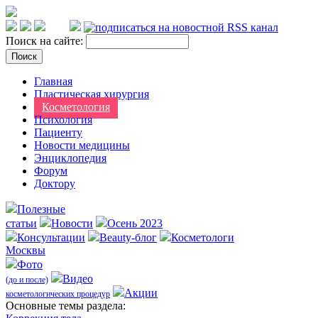
Поиск на сайте:
Главная
Пластическая хирургия
Косметология
Психология
Пациенту
Новости медицины
Энциклопедия
Форум
Доктору
Полезные
статьи
Новости
Осень 2023
Консультации
Beauty-блог
Косметологи
Москвы
Фото
Видео
(до и после)
Акции
косметологических процедур
Оcновные темы раздела: