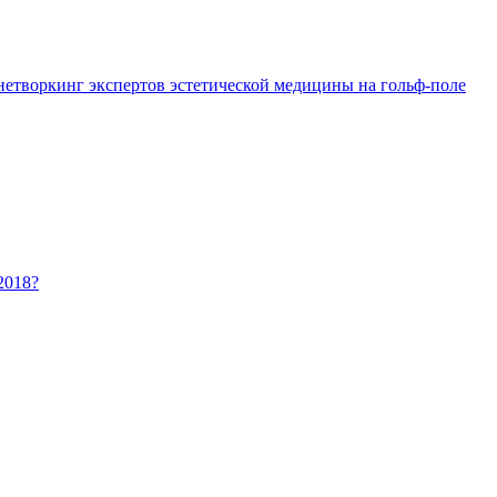
 нетворкинг экспертов эстетической медицины на гольф-поле
2018?