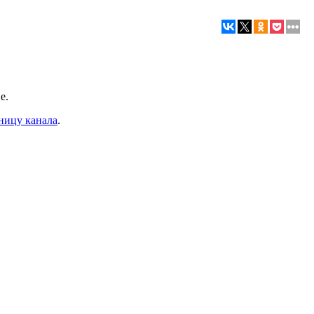
е.
ницу канала
.