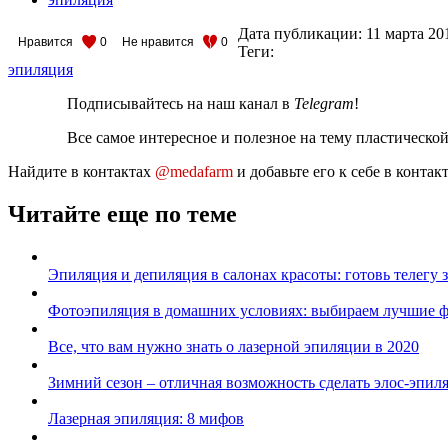
Дата публикации:
11 марта 20
Нравится
0
Не нравится
0
Теги:
эпиляция
Подписывайтесь на наш канал в
Telegram
!
Все самое интересное и полезное на тему пластическо
Найдите в контактах
@medafarm
и добавьте его к себе в конта
Читайте еще по теме
Эпиляция и депиляция в салонах красоты: готовь телегу 
Фотоэпиляция в домашних условиях: выбираем лучшие ф
Все, что вам нужно знать о лазерной эпиляции в 2020
Зимний сезон – отличная возможность сделать элос-эпи
Лазерная эпиляция: 8 мифов