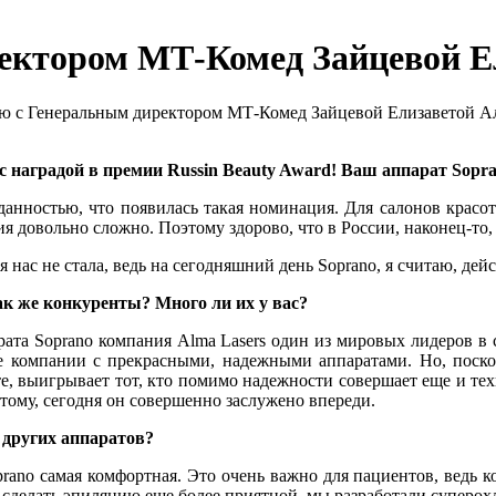
ектором МТ-Комед Зайцевой Е
 с Генеральным директором МТ-Комед Зайцевой Елизаветой А
 с наградой в премии Russin Beauty Award! Ваш аппарат Sop
анностью, что появилась такая номинация. Для салонов красот
 довольно сложно. Поэтому здорово, что в России, наконец-то, 
я нас не стала, ведь на сегодняшний день Soprano, я считаю, де
ак же конкуренты? Много ли их у вас?
ата Soprano компания Alma Lasers один из мировых лидеров в с
ые компании с прекрасными, надежными аппаратами. Но, поскол
те, выигрывает тот, кто помимо надежности совершает еще и те
этому, сегодня он совершенно заслужено впереди.
т других аппаратов?
prano самая комфортная. Это очень важно для пациентов, ведь 
 сделать эпиляцию еще более приятной, мы разработали суперо