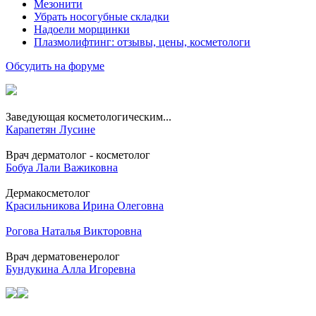
Мезонити
Убрать носогубные складки
Надоели морщинки
Плазмолифтинг: отзывы, цены, косметологи
Обсудить на форуме
Заведующая косметологическим...
Карапетян Лусине
Врач дерматолог - косметолог
Бобуа Лали Важиковна
Дермакосметолог
Красильникова Ирина Олеговна
Рогова Наталья Викторовна
Врач дерматовенеролог
Бундукина Алла Игоревна