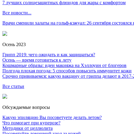
7 лучших солнцезащитных флюидов для жары с комфортом
Все новости...
Врачи сменили халаты на гольф-кэжуал: 26 сентября состоялся
Осень 2023
Грипп 2019: чего ожидать и как защищаться?
Осень — время готовиться к лету
Кошмарные образы: идеи макияжа на Хэллоуин от блогеров
Полгода плохая погода: 5 способов повысить иммунитет кожи
Срочно прививаемся: какую вакцину от гриппа делают в 2017-
Все статьи
Обсуждаемые вопросы
Какую эпиляцию Вы посоветуете делать летом?
Что помогает при куперозе?
Методики от целлюлита
Посоветуйте домашний уход за кожей