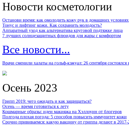
Новости косметологии
Останови время: как омолодить кожу рук в домашних условиях
Тонус и лифтинг кожи. Как сохранить молодость?
Аппаратный уход как альтернатива круговой подтяжке лица
7 лучших солнцезащитных флюидов для жары с комфортом
Все новости...
Врачи сменили халаты на гольф-кэжуал: 26 сентября состоялся
Осень 2023
Грипп 2019: чего ожидать и как защищаться?
Осень — время готовиться к лету
Кошмарные образы: идеи макияжа на Хэллоуин от блогеров
Полгода плохая погода: 5 способов повысить иммунитет кожи
Срочно прививаемся: какую вакцину от гриппа делают в 2017-