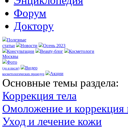
Энциклопедия
Форум
Доктору
Полезные
статьи
Новости
Осень 2023
Консультации
Beauty-блог
Косметологи
Москвы
Фото
Видео
(до и после)
Акции
косметологических процедур
Оcновные темы раздела:
Коррекция тела
Омоложение и коррекция
Уход и лечение кожи