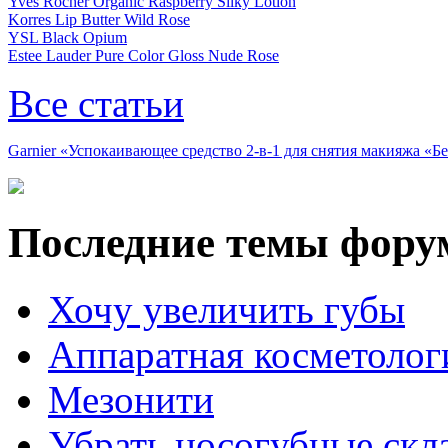
Yves Rocher Organic Raspberry Silky Lotion
Korres Lip Butter Wild Rose
YSL Black Opium
Estee Lauder Pure Color Gloss Nude Rose
Все статьи
Garnier «Успокаивающее средство 2-в-1 для снятия макияжа «
Последние темы фору
Хочу увеличить губы
Аппаратная косметолог
Мезонити
Убрать носогубные скл