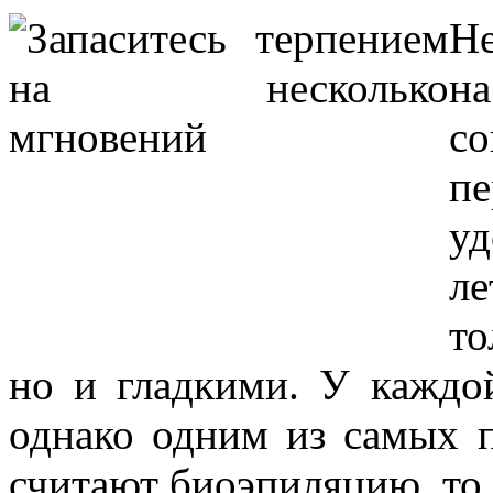
Н
н
с
п
у
л
то
но и гладкими. У каждо
однако одним из самых 
считают биоэпиляцию, то 