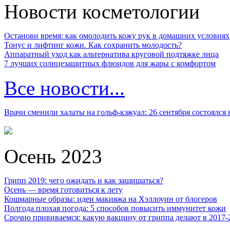
Новости косметологии
Останови время: как омолодить кожу рук в домашних условиях
Тонус и лифтинг кожи. Как сохранить молодость?
Аппаратный уход как альтернатива круговой подтяжке лица
7 лучших солнцезащитных флюидов для жары с комфортом
Все новости...
Врачи сменили халаты на гольф-кэжуал: 26 сентября состоялся
Осень 2023
Грипп 2019: чего ожидать и как защищаться?
Осень — время готовиться к лету
Кошмарные образы: идеи макияжа на Хэллоуин от блогеров
Полгода плохая погода: 5 способов повысить иммунитет кожи
Срочно прививаемся: какую вакцину от гриппа делают в 2017-