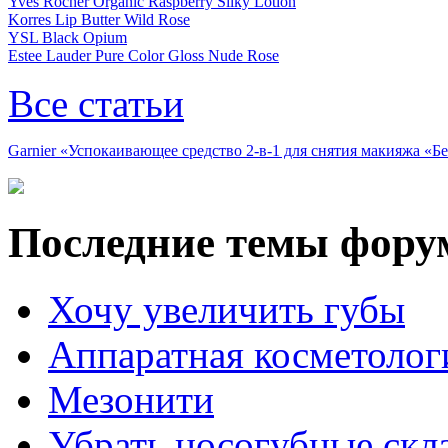
Yves Rocher Organic Raspberry Silky Lotion
Korres Lip Butter Wild Rose
YSL Black Opium
Estee Lauder Pure Color Gloss Nude Rose
Все статьи
Garnier «Успокаивающее средство 2-в-1 для снятия макияжа «
Последние темы фору
Хочу увеличить губы
Аппаратная косметолог
Мезонити
Убрать носогубные скл