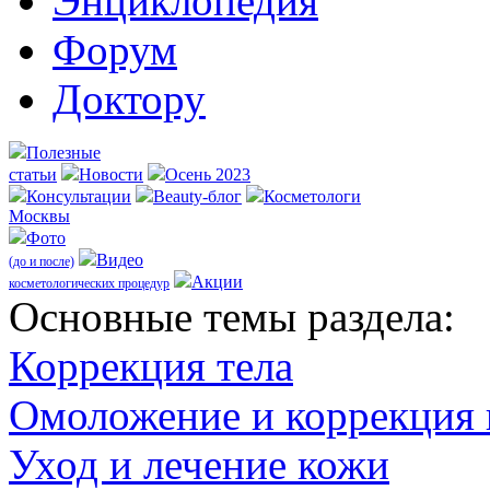
Энциклопедия
Форум
Доктору
Полезные
статьи
Новости
Осень 2023
Консультации
Beauty-блог
Косметологи
Москвы
Фото
Видео
(до и после)
Акции
косметологических процедур
Оcновные темы раздела:
Коррекция тела
Омоложение и коррекция
Уход и лечение кожи