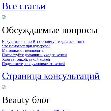
Все статьи
Обсуждаемые вопросы
Какую эпиляцию Вы посоветуете делать летом?
Что помогает при куперозе?
Методики от целлюлита
Посоветуйте домашний уход за кожей
Уход за тонкой, сухой кожей
Подскажите, как ухаживать за кожей
Страница консультаций
Beauty блог