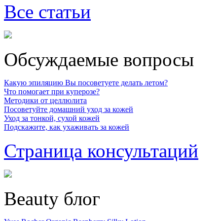
Все статьи
Обсуждаемые вопросы
Какую эпиляцию Вы посоветуете делать летом?
Что помогает при куперозе?
Методики от целлюлита
Посоветуйте домашний уход за кожей
Уход за тонкой, сухой кожей
Подскажите, как ухаживать за кожей
Страница консультаций
Beauty блог