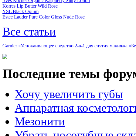
Yves Rocher Organic Raspberry Silky Lotion
Korres Lip Butter Wild Rose
YSL Black Opium
Estee Lauder Pure Color Gloss Nude Rose
Все статьи
Garnier «Успокаивающее средство 2-в-1 для снятия макияжа «
Последние темы фору
Хочу увеличить губы
Аппаратная косметолог
Мезонити
Убрать носогубные скл