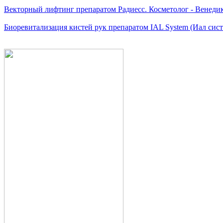
Векторный лифтинг препаратом Радиесс. Косметолог - Венеди
Биоревитализация кистей рук препаратом IAL System (Иал сис