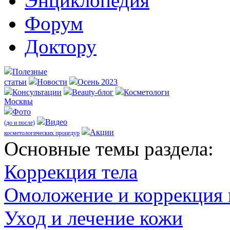
Энциклопедия
Форум
Доктору
Полезные
статьи
Новости
Осень 2023
Консультации
Beauty-блог
Косметологи
Москвы
Фото
Видео
(до и после)
Акции
косметологических процедур
Оcновные темы раздела:
Коррекция тела
Омоложение и коррекция
Уход и лечение кожи