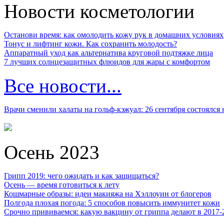
Новости косметологии
Останови время: как омолодить кожу рук в домашних условиях
Тонус и лифтинг кожи. Как сохранить молодость?
Аппаратный уход как альтернатива круговой подтяжке лица
7 лучших солнцезащитных флюидов для жары с комфортом
Все новости...
Врачи сменили халаты на гольф-кэжуал: 26 сентября состоялся
Осень 2023
Грипп 2019: чего ожидать и как защищаться?
Осень — время готовиться к лету
Кошмарные образы: идеи макияжа на Хэллоуин от блогеров
Полгода плохая погода: 5 способов повысить иммунитет кожи
Срочно прививаемся: какую вакцину от гриппа делают в 2017-