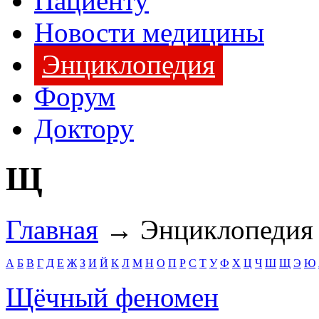
Пациенту
Новости медицины
Энциклопедия
Форум
Доктору
Щ
Главная
→ Энциклопеди
А
Б
В
Г
Д
Е
Ж
З
И
Й
К
Л
М
Н
О
П
Р
С
Т
У
Ф
Х
Ц
Ч
Ш
Щ
Э
Ю
Щёчный феномен