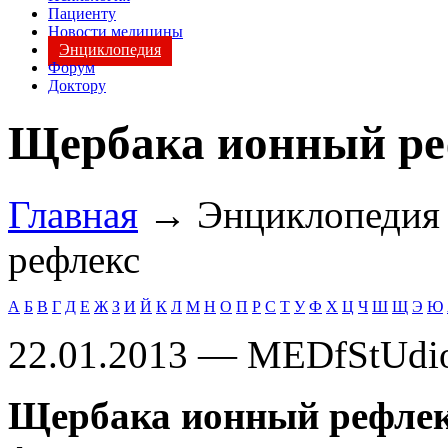
Пациенту
Новости медицины
Энциклопедия
Форум
Доктору
Щербака ионный ре
Главная
→ Энциклопеди
рефлекс
А
Б
В
Г
Д
Е
Ж
З
И
Й
К
Л
М
Н
О
П
Р
С
Т
У
Ф
Х
Ц
Ч
Ш
Щ
Э
Ю
22.01.2013 — MEDfStUdi
Щербака ионный рефле