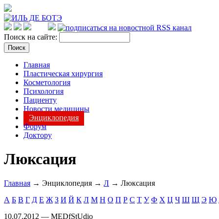
Поиск на сайте:
Главная
Пластическая хирургия
Косметология
Психология
Пациенту
Новости медицины
Энциклопедия
Форум
Доктору
Люксация
Главная
→ Энциклопедия →
Л
→ Люксация
А
Б
В
Г
Д
Е
Ж
З
И
Й
К
Л
М
Н
О
П
Р
С
Т
У
Ф
Х
Ц
Ч
Ш
Щ
Э
Ю
10.07.2012 — MEDfStUdio