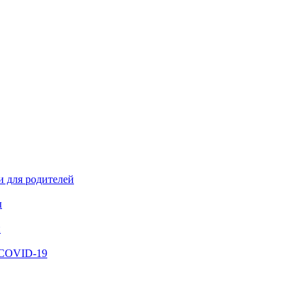
и для родителей
ы
й
 COVID-19