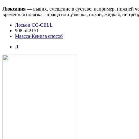
Люксация
— вывих, смещение в суставе, например, нижней ч
временная повязка - праща или уздечка, покой, жидкая, не тр
Лосьон CC-CELL
908 of 2151
Маасса-Кенига способ
Л