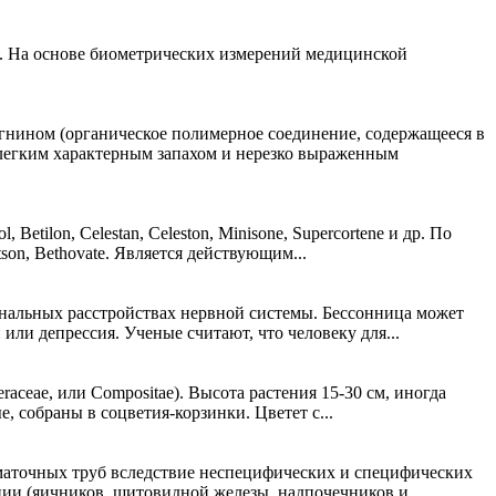
. На основе биометрических измерений медицинской
нином (органическое полимерное соединение, содержащееся в
 легким характерным запахом и нерезко выраженным
tilon, Celestan, Celeston, Minisone, Supercortene и др. По
son, Bethovate. Является действующим...
ональных расстройствах нервной системы. Бессонница может
или депрессия. Ученые считают, что человеку для...
ae, или Compositae). Высота растения 15-30 см, иногда
 собраны в соцветия-корзинки. Цветет с...
маточных труб вследствие неспецифических и специфических
ции (яичников, щитовидной железы, надпочечников и...