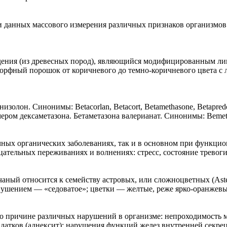
 данных массового измерения различных признаков организмов
ения (из древесных пород), являющийся модифицированным лиг
орфный порошок от коричневого до темно-коричневого цвета с
. Синонимы: Betacorlan, Betacort, Betamethasone, Betapredol, Be
омером дексаметазона. Бетаметазона валерианат. Синонимы: Bemet
чных органических заболеваниях, так и в основном при функци
ательных переживаниях и волнениях: стресс, состояние тревоги 
тносится к семейству астровых, или сложноцветных (Asterace
ушением — «седоватое»; цветки — желтые, реже ярко-оранжевые,
по причине различных нарушений в организме: непроходимость 
идатков (аднексит); нарушения функций желез внутренней секре