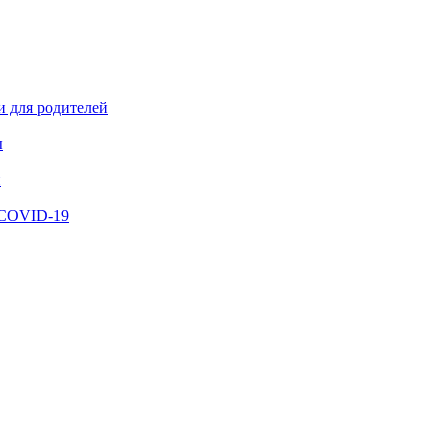
и для родителей
ы
й
 COVID-19