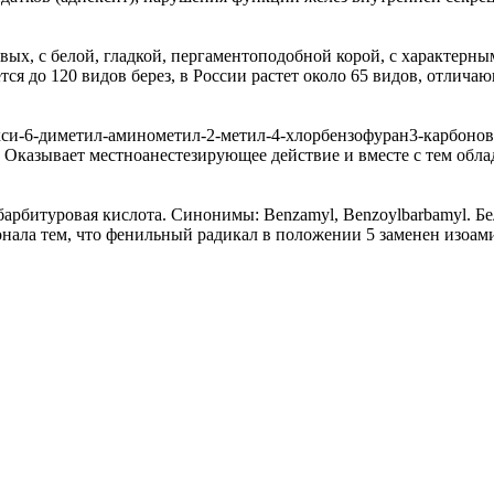
ых, с белой, гладкой, пергаментоподобной корой, с характерны
тся до 120 видов берез, в России растет около 65 видов, отличаю
-6-диметил-аминометил-2-метил-4-хлорбензофуран3-карбоново
 Оказывает местноанестезирующее действие и вместе с тем обла
рбитуровая кислота. Синонимы: Benzamyl, Benzoylbarbamyl. Б
зонала тем, что фенильный радикал в положении 5 заменен изоа