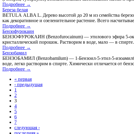
Подробнее →
Береза белая
ВЕТULА ALBA L. Дерево высотой до 20 м из семейства березов
как декоративное и озеленительное растение. Всего насчитывае
Подробнее →
Бензофурокаин
БЕНЗОФУРОКАИН (Веnzofurocainum) — этилового эфира 5-окси
кристаллический порошок. Растворим в воде, мало — в спирте.
Подробнее →
Бензобамил
БЕНЗОБАМИЛ (Benzobamilum) — 1-Бензоил-5-этил-5-изоамилба
воде, легко растворим в спирте. Химически отличается от бен
Подробнее →
« первая
‹ предыдущая
1
2
3
4
5
6
7
следующая ›
последняя »