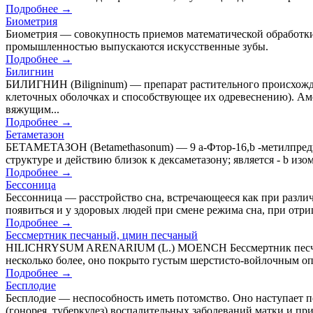
Подробнее →
Биометрия
Биометрия — совокупность приемов математической обработки
промышленностью выпускаются искусственные зубы.
Подробнее →
Билигнин
БИЛИГНИН (Biligninum) — препарат растительного происхожд
клеточных оболочках и способствующее их одревеснению). Ам
вяжущим...
Подробнее →
Бетаметазон
БЕТАМЕТАЗОН (Betamethasonum) — 9 a-Фтор-16,b -метилпреднизолон
структуре и действию близок к дексаметазону; является - b из
Подробнее →
Бессоница
Бессонница — расстройство сна, встречающееся как при разли
появиться и у здоровых людей при смене режима сна, при отриц
Подробнее →
Бессмертник песчаный, цмин песчаный
HILICHRYSUM ARENARIUM (L.) MOENCН Бессмертник песчаный о
несколько более, оно покрыто густым шерстисто-войлочным оп
Подробнее →
Бесплодие
Бесплодие — неспособность иметь потомство. Оно наступает 
(гонорея, туберкулез) воспалительных заболеваний матки и пр