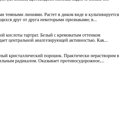
ми темными линиями. Растет в диком виде и культивируется
щихся друг от друга некоторыми признаками; в...
й кислоты тартрат. Белый с кремоватым оттенком
дает центральной аналгезирующей активностью. Как...
елый кристаллический порошок. Практически нерастворим в
мильным радикалом. Оказывает противосудорожное,...