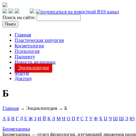
Поиск на сайте:
Главная
Пластическая хирургия
Косметология
Психология
Пациенту
Новости медицины
Энциклопедия
Форум
Доктору
Б
Главная
→ Энциклопедия → Б
А
Б
В
Г
Д
Е
Ж
З
И
Й
К
Л
М
Н
О
П
Р
С
Т
У
Ф
Х
Ц
Ч
Ш
Щ
Э
Ю
Биомеханика
Биомеханика — отдел физиологии, изучающий движения разли