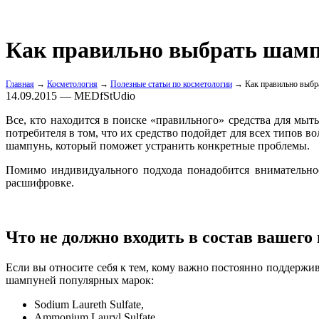
Как правильно выбрать шам
Главная
→
Косметология
→
Полезные статьи по косметологии
→ Как правильно выбр
14.09.2015 — MEDfStUdio
Все, кто находится в поиске «правильного» средства для мыт
потребителя в том, что их средство подойдет для всех типов 
шампунь, который поможет устранить конкретные проблемы.
Помимо индивидуального подхода понадобится внимательное
расшифровке.
Что не должно входить в состав вашег
Если вы относите себя к тем, кому важно постоянно поддержив
шампуней популярных марок:
Sodium Laureth Sulfate,
Ammonium Lauryl Sulfate,