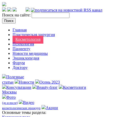
Поиск на сайте:
Главная
Пластическая хирургия
Косметология
Психология
Пациенту
Новости медицины
Энциклопедия
Форум
Доктору
Полезные
статьи
Новости
Осень 2023
Консультации
Beauty-блог
Косметологи
Москвы
Фото
Видео
(до и после)
Акции
косметологических процедур
Оcновные темы раздела: