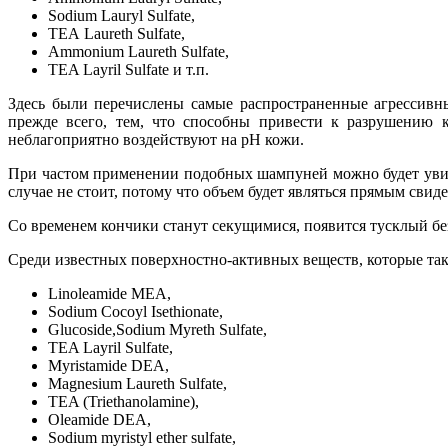
Sodium Lauryl Sulfate,
ТЕА Laureth Sulfate,
Ammonium Laureth Sulfate,
TEA Layril Sulfate и т.п.
Здесь были перечислены самые распространенные агрессивн
прежде всего, тем, что способны привести к разрушению 
неблагоприятно воздействуют на pH кожи.
При частом применении подобных шампуней можно будет увидет
случае не стоит, потому что объем будет являться прямым сви
Со временем кончики станут секущимися, появится тусклый бе
Среди известных поверхностно-активных веществ, которые такж
Linoleamide MEA,
Sodium Cocoyl Isethionate,
Glucoside,Sodium Myreth Sulfate,
TEA Layril Sulfate,
Myristamide DEA,
Magnesium Laureth Sulfate,
TEA (Triethanolamine),
Oleamide DEA,
Sodium myristyl ether sulfate,