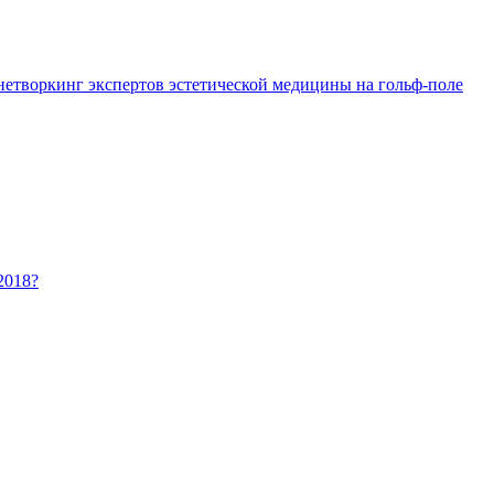
 нетворкинг экспертов эстетической медицины на гольф-поле
2018?