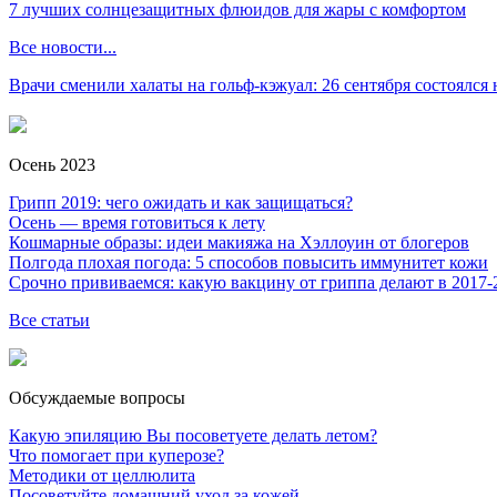
7 лучших солнцезащитных флюидов для жары с комфортом
Все новости...
Врачи сменили халаты на гольф-кэжуал: 26 сентября состоялся
Осень 2023
Грипп 2019: чего ожидать и как защищаться?
Осень — время готовиться к лету
Кошмарные образы: идеи макияжа на Хэллоуин от блогеров
Полгода плохая погода: 5 способов повысить иммунитет кожи
Срочно прививаемся: какую вакцину от гриппа делают в 2017-
Все статьи
Обсуждаемые вопросы
Какую эпиляцию Вы посоветуете делать летом?
Что помогает при куперозе?
Методики от целлюлита
Посоветуйте домашний уход за кожей