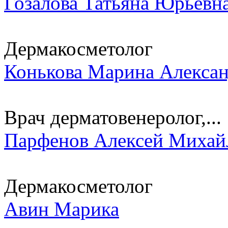
Гозалова Татьяна Юрьевн
Дермакосметолог
Конькова Марина Алекса
Врач дерматовенеролог,...
Парфенов Алексей Михай
Дермакосметолог
Авин Марика