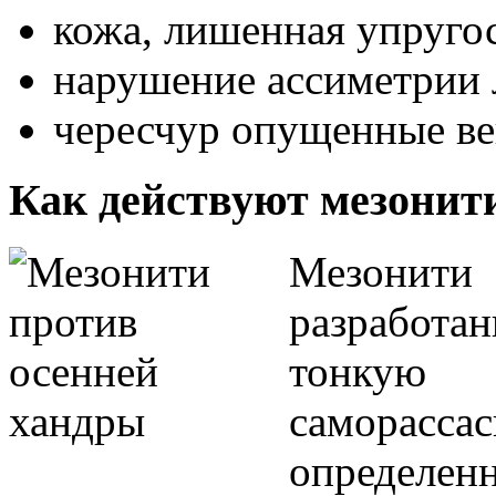
кожа, лишенная упругос
нарушение ассиметрии 
чересчур опущенные ве
Как действуют мезонит
Мезони
разработ
тонкую 
саморас
определен