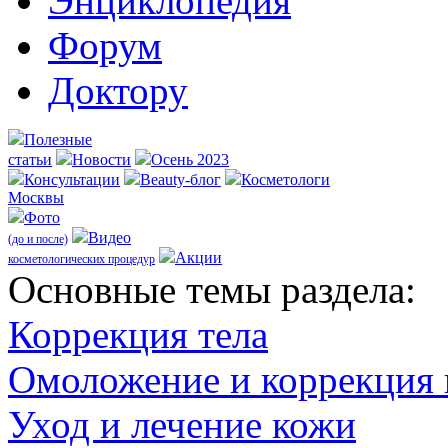
Энциклопедия
Форум
Доктору
Полезные
статьи
Новости
Осень 2023
Консультации
Beauty-блог
Косметологи
Москвы
Фото
Видео
(до и после)
Акции
косметологических процедур
Оcновные темы раздела:
Коррекция тела
Омоложение и коррекция
Уход и лечение кожи