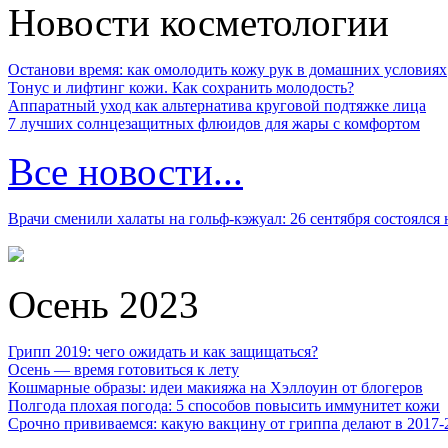
Новости косметологии
Останови время: как омолодить кожу рук в домашних условиях
Тонус и лифтинг кожи. Как сохранить молодость?
Аппаратный уход как альтернатива круговой подтяжке лица
7 лучших солнцезащитных флюидов для жары с комфортом
Все новости...
Врачи сменили халаты на гольф-кэжуал: 26 сентября состоялся
Осень 2023
Грипп 2019: чего ожидать и как защищаться?
Осень — время готовиться к лету
Кошмарные образы: идеи макияжа на Хэллоуин от блогеров
Полгода плохая погода: 5 способов повысить иммунитет кожи
Срочно прививаемся: какую вакцину от гриппа делают в 2017-