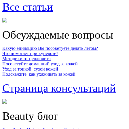
Все статьи
Обсуждаемые вопросы
Какую эпиляцию Вы посоветуете делать летом?
Что помогает при куперозе?
Методики от целлюлита
Посоветуйте домашний уход за кожей
Уход за тонкой, сухой кожей
Подскажите, как ухаживать за кожей
Страница консультаций
Beauty блог