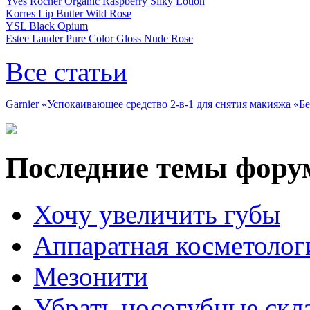
Yves Rocher Organic Raspberry Silky Lotion
Korres Lip Butter Wild Rose
YSL Black Opium
Estee Lauder Pure Color Gloss Nude Rose
Все статьи
Garnier «Успокаивающее средство 2-в-1 для снятия макияжа «
Последние темы фору
Хочу увеличить губы
Аппаратная косметолог
Мезонити
Убрать носогубные скл