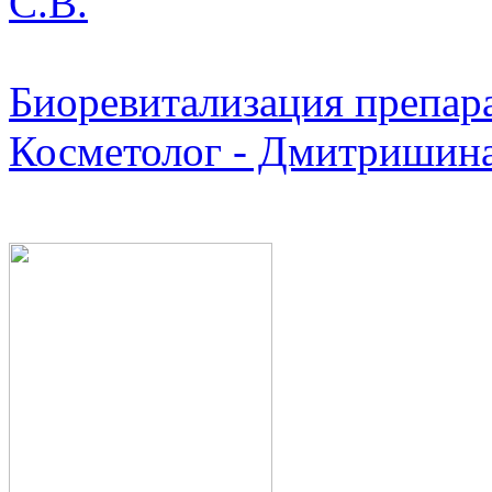
С.В.
Биоревитализация препара
Косметолог - Дмитришина