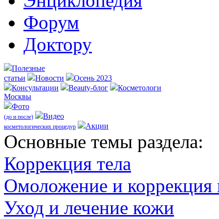
Энциклопедия
Форум
Доктору
Полезные
статьи
Новости
Осень 2023
Консультации
Beauty-блог
Косметологи
Москвы
Фото
Видео
(до и после)
Акции
косметологических процедур
Оcновные темы раздела:
Коррекция тела
Омоложение и коррекция
Уход и лечение кожи