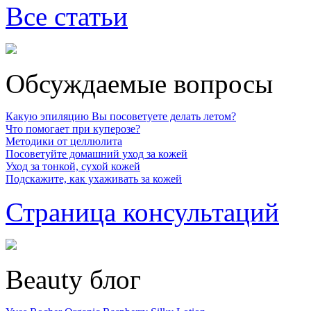
Все статьи
Обсуждаемые вопросы
Какую эпиляцию Вы посоветуете делать летом?
Что помогает при куперозе?
Методики от целлюлита
Посоветуйте домашний уход за кожей
Уход за тонкой, сухой кожей
Подскажите, как ухаживать за кожей
Страница консультаций
Beauty блог