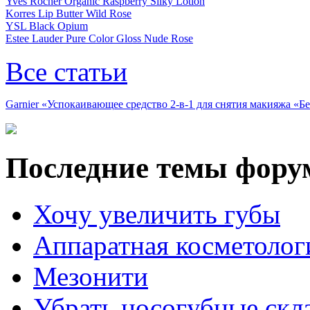
Yves Rocher Organic Raspberry Silky Lotion
Korres Lip Butter Wild Rose
YSL Black Opium
Estee Lauder Pure Color Gloss Nude Rose
Все статьи
Garnier «Успокаивающее средство 2-в-1 для снятия макияжа «
Последние темы фору
Хочу увеличить губы
Аппаратная косметолог
Мезонити
Убрать носогубные скл