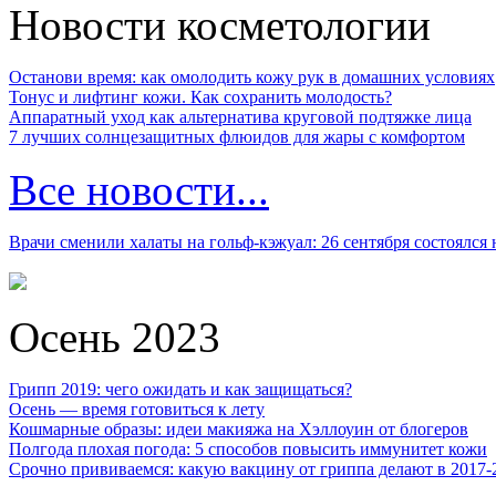
Новости косметологии
Останови время: как омолодить кожу рук в домашних условиях
Тонус и лифтинг кожи. Как сохранить молодость?
Аппаратный уход как альтернатива круговой подтяжке лица
7 лучших солнцезащитных флюидов для жары с комфортом
Все новости...
Врачи сменили халаты на гольф-кэжуал: 26 сентября состоялся
Осень 2023
Грипп 2019: чего ожидать и как защищаться?
Осень — время готовиться к лету
Кошмарные образы: идеи макияжа на Хэллоуин от блогеров
Полгода плохая погода: 5 способов повысить иммунитет кожи
Срочно прививаемся: какую вакцину от гриппа делают в 2017-