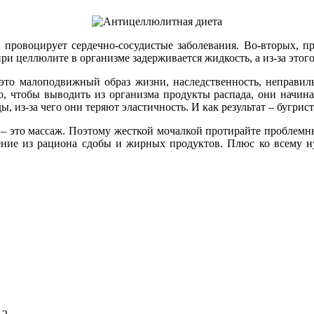
 провоцирует сердечно-сосудистые заболевания. Во-вторых, п
ри целлюлите в организме задерживается жидкость, а из-за этог
 это малоподвижный образ жизни, наследственность, неправил
о, чтобы выводить из организма продукты распада, они начина
 из-за чего они теряют эластичность. И как результат – бугрист
 – это массаж. Поэтому жесткой мочалкой протирайте проблемны
ие из рациона сдобы и жирных продуктов. Плюс ко всему ну