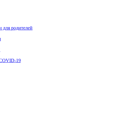
и для родителей
ы
й
 COVID-19