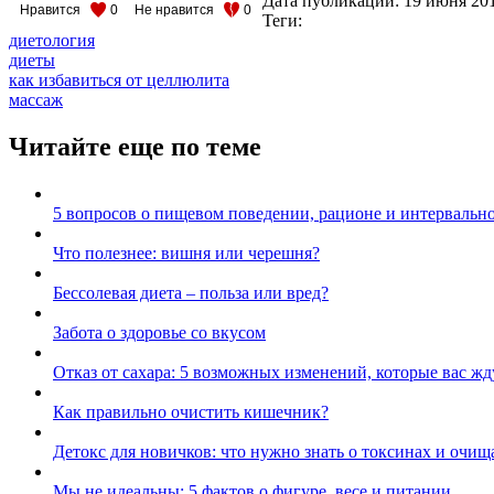
Дата публикации:
19 июня 20
Нравится
0
Не нравится
0
Теги:
диетология
диеты
как избавиться от целлюлита
массаж
Читайте еще по теме
5 вопросов о пищевом поведении, рационе и интервальн
Что полезнее: вишня или черешня?
Бессолевая диета – польза или вред?
Забота о здоровье со вкусом
Отказ от сахара: 5 возможных изменений, которые вас жд
Как правильно очистить кишечник?
Детокс для новичков: что нужно знать о токсинах и очи
Мы не идеальны: 5 фактов о фигуре, весе и питании