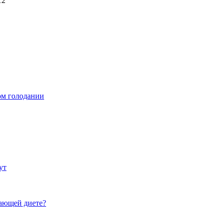
12
ом голодании
ут
щающей диете?