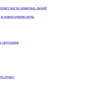
епляет кости пожилых людей
ью в новогоднюю ночь
м хрусталем
ть руки»