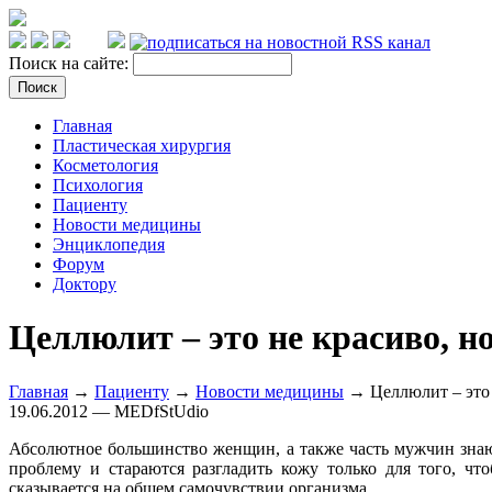
Поиск на сайте:
Главная
Пластическая хирургия
Косметология
Психология
Пациенту
Новости медицины
Энциклопедия
Форум
Доктору
Целлюлит – это не красиво, н
Главная
→
Пациенту
→
Новости медицины
→ Целлюлит – это н
19.06.2012 — MEDfStUdio
Абсолютное большинство женщин, а также часть мужчин знаю
проблему и стараются разгладить кожу только для того, чт
сказывается на общем самочувствии организма.