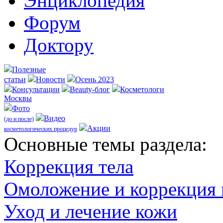
Энциклопедия
Форум
Доктору
Полезные
статьи
Новости
Осень 2023
Консультации
Beauty-блог
Косметологи
Москвы
Фото
Видео
(до и после)
Акции
косметологических процедур
Оcновные темы раздела:
Коррекция тела
Омоложение и коррекция
Уход и лечение кожи