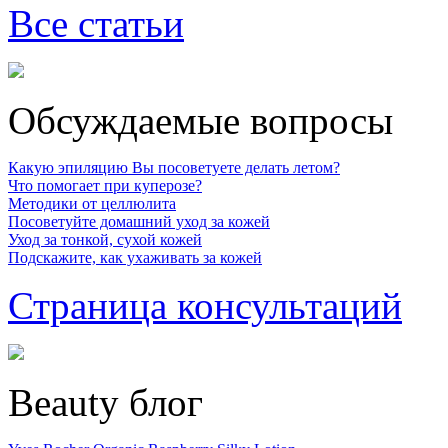
Все статьи
Обсуждаемые вопросы
Какую эпиляцию Вы посоветуете делать летом?
Что помогает при куперозе?
Методики от целлюлита
Посоветуйте домашний уход за кожей
Уход за тонкой, сухой кожей
Подскажите, как ухаживать за кожей
Страница консультаций
Beauty блог