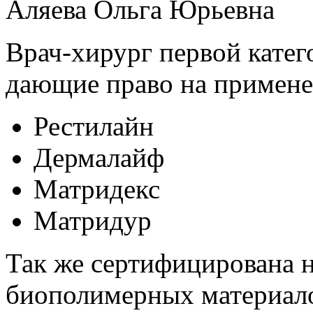
Аляева Ольга Юрьевна
Врач-хирург первой катег
дающие право на примене
Рестилайн
Дермалайф
Матридекс
Матридур
Так же сертифицирована н
биополимерных материало