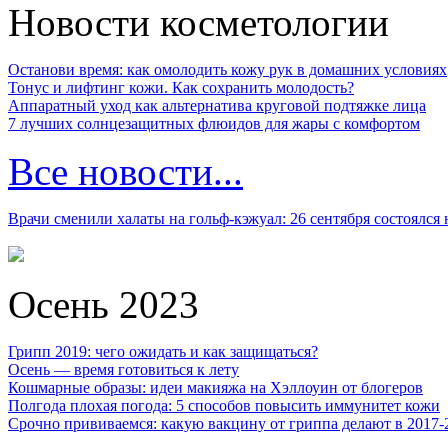
Новости косметологии
Останови время: как омолодить кожу рук в домашних условиях
Тонус и лифтинг кожи. Как сохранить молодость?
Аппаратный уход как альтернатива круговой подтяжке лица
7 лучших солнцезащитных флюидов для жары с комфортом
Все новости...
Врачи сменили халаты на гольф-кэжуал: 26 сентября состоялся
Осень 2023
Грипп 2019: чего ожидать и как защищаться?
Осень — время готовиться к лету
Кошмарные образы: идеи макияжа на Хэллоуин от блогеров
Полгода плохая погода: 5 способов повысить иммунитет кожи
Срочно прививаемся: какую вакцину от гриппа делают в 2017-