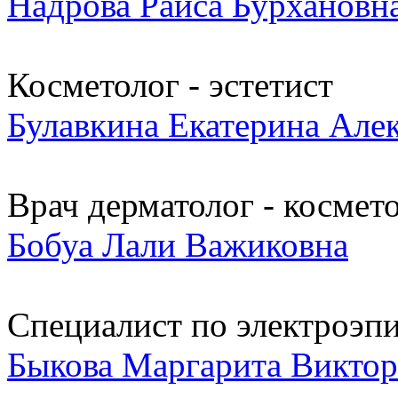
Надрова Раиса Бурхановн
Косметолог - эстетист
Булавкина Екатерина Але
Врач дерматолог - космет
Бобуа Лали Важиковна
Специалист по электроэп
Быкова Маргарита Виктор