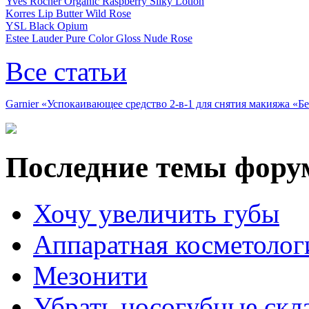
Yves Rocher Organic Raspberry Silky Lotion
Korres Lip Butter Wild Rose
YSL Black Opium
Estee Lauder Pure Color Gloss Nude Rose
Все статьи
Garnier «Успокаивающее средство 2-в-1 для снятия макияжа «
Последние темы фору
Хочу увеличить губы
Аппаратная косметолог
Мезонити
Убрать носогубные скл