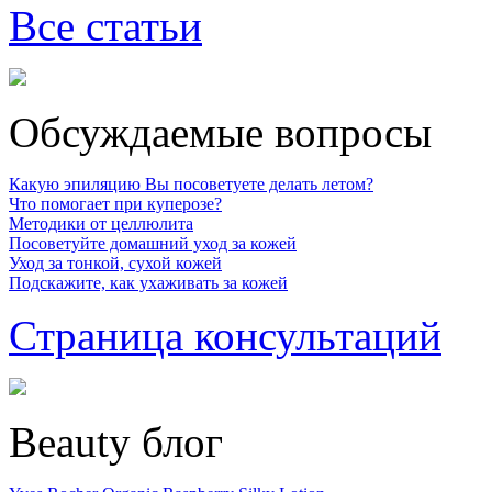
Все статьи
Обсуждаемые вопросы
Какую эпиляцию Вы посоветуете делать летом?
Что помогает при куперозе?
Методики от целлюлита
Посоветуйте домашний уход за кожей
Уход за тонкой, сухой кожей
Подскажите, как ухаживать за кожей
Страница консультаций
Beauty блог