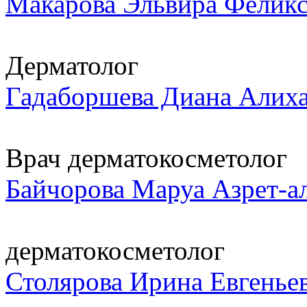
Макарова Эльвира Фелик
Дерматолог
Гадаборшева Диана Алих
Врач дерматокосметолог
Байчорова Маруа Азрет-а
дерматокосметолог
Столярова Ирина Евгенье