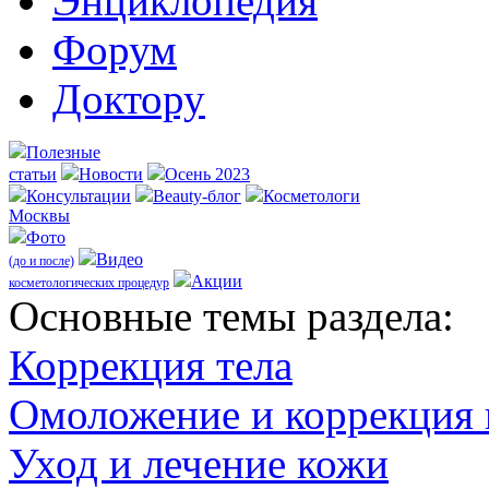
Энциклопедия
Форум
Доктору
Полезные
статьи
Новости
Осень 2023
Консультации
Beauty-блог
Косметологи
Москвы
Фото
Видео
(до и после)
Акции
косметологических процедур
Оcновные темы раздела:
Коррекция тела
Омоложение и коррекция
Уход и лечение кожи