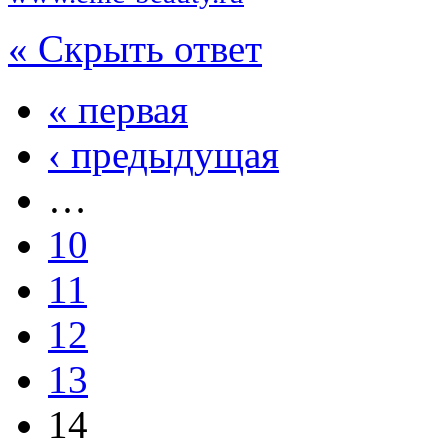
« Скрыть ответ
« первая
‹ предыдущая
…
10
11
12
13
14