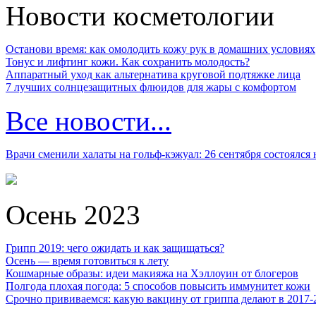
Новости косметологии
Останови время: как омолодить кожу рук в домашних условиях
Тонус и лифтинг кожи. Как сохранить молодость?
Аппаратный уход как альтернатива круговой подтяжке лица
7 лучших солнцезащитных флюидов для жары с комфортом
Все новости...
Врачи сменили халаты на гольф-кэжуал: 26 сентября состоялся
Осень 2023
Грипп 2019: чего ожидать и как защищаться?
Осень — время готовиться к лету
Кошмарные образы: идеи макияжа на Хэллоуин от блогеров
Полгода плохая погода: 5 способов повысить иммунитет кожи
Срочно прививаемся: какую вакцину от гриппа делают в 2017-