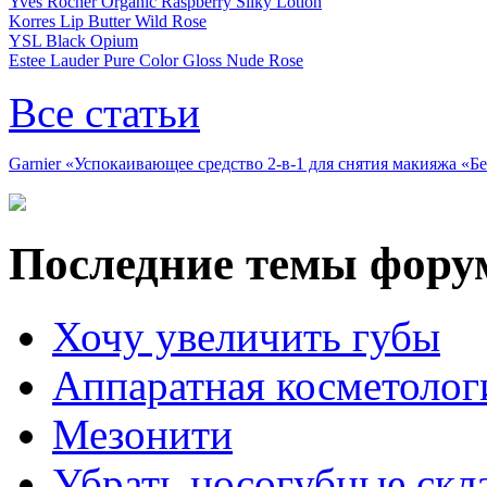
Yves Rocher Organic Raspberry Silky Lotion
Korres Lip Butter Wild Rose
YSL Black Opium
Estee Lauder Pure Color Gloss Nude Rose
Все статьи
Garnier «Успокаивающее средство 2-в-1 для снятия макияжа «
Последние темы фору
Хочу увеличить губы
Аппаратная косметолог
Мезонити
Убрать носогубные скл