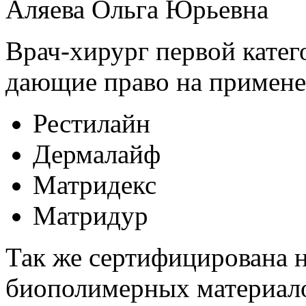
Аляева Ольга Юрьевна
Врач-хирург первой катег
дающие право на примене
Рестилайн
Дермалайф
Матридекс
Матридур
Так же сертифицирована н
биополимерных материало