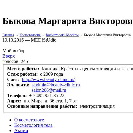
Быкова Маргарита Викторов
Главная
→
Косметология
→
Косметологи Москвы
→ Быкова Маргарита Викторовна
19.10.2016 — MEDfStUdio
Мой выбор
Вверх
голосов:
245
Место работы:
Клиника Красоты - центы эпиляции и лазер
Стаж работы:
с 2009 года
Сайт:
http://www.beauty-clinic.ru/
Эл. почта:
stadmin@beauty-clinic.ru
salon206@mail.ru
Телефон:
+ 7 495 921-35-22
Адрес:
пр. Мира, д. 36 стр. 1, 7 эт
Основные направления работы:
электроэпиляция
О косметологе
Косметология тела
Акции