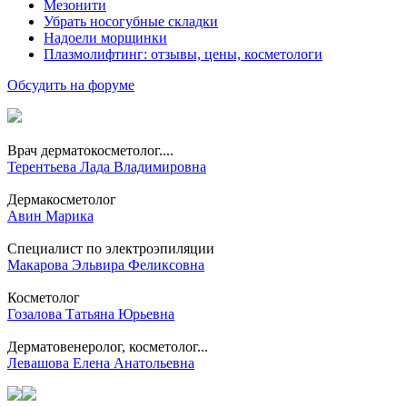
Мезонити
Убрать носогубные складки
Надоели морщинки
Плазмолифтинг: отзывы, цены, косметологи
Обсудить на форуме
Врач дерматокосметолог....
Терентьева Лада Владимировна
Дермакосметолог
Авин Марика
Специалист по электроэпиляции
Макарова Эльвира Феликсовна
Косметолог
Гозалова Татьяна Юрьевна
Дерматовенеролог, косметолог...
Левашова Елена Анатольевна