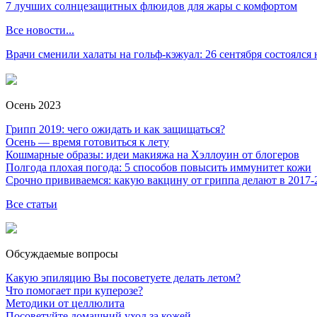
7 лучших солнцезащитных флюидов для жары с комфортом
Все новости...
Врачи сменили халаты на гольф-кэжуал: 26 сентября состоялся
Осень 2023
Грипп 2019: чего ожидать и как защищаться?
Осень — время готовиться к лету
Кошмарные образы: идеи макияжа на Хэллоуин от блогеров
Полгода плохая погода: 5 способов повысить иммунитет кожи
Срочно прививаемся: какую вакцину от гриппа делают в 2017-
Все статьи
Обсуждаемые вопросы
Какую эпиляцию Вы посоветуете делать летом?
Что помогает при куперозе?
Методики от целлюлита
Посоветуйте домашний уход за кожей