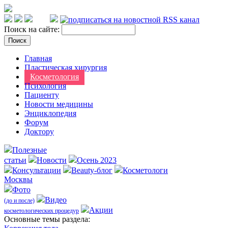
Поиск на сайте:
Главная
Пластическая хирургия
Косметология
Психология
Пациенту
Новости медицины
Энциклопедия
Форум
Доктору
Полезные
статьи
Новости
Осень 2023
Консультации
Beauty-блог
Косметологи
Москвы
Фото
Видео
(до и после)
Акции
косметологических процедур
Оcновные темы раздела: