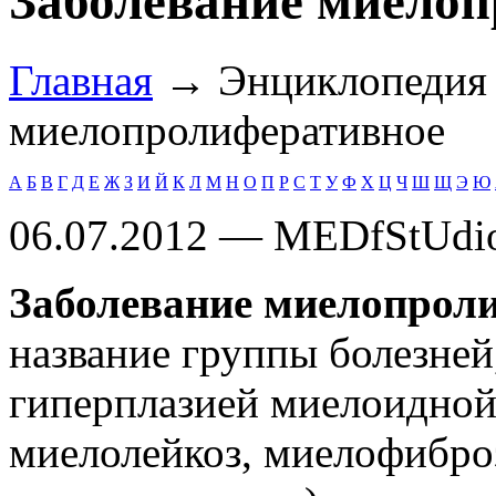
Заболевание миело
Главная
→ Энциклопеди
миелопролиферативное
А
Б
В
Г
Д
Е
Ж
З
И
Й
К
Л
М
Н
О
П
Р
С
Т
У
Ф
Х
Ц
Ч
Ш
Щ
Э
Ю
06.07.2012 — MEDfStUdi
Заболевание миелопрол
название группы болезне
гиперплазией миелоидной
миелолейкоз, миелофибро