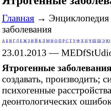
Ятрогенные заболев
Главная
→ Энциклопеди
заболевания
А
Б
В
Г
Д
Е
Ж
З
И
Й
К
Л
М
Н
О
П
Р
С
Т
У
Ф
Х
Ц
Ч
Ш
Щ
Э
Ю
23.01.2013 — MEDfStUdi
Ятрогенные заболевани
создавать, производить; 
психогенные расстройства
деонтологических ошибо