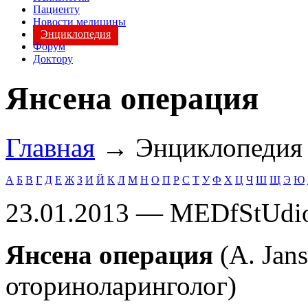
Пациенту
Новости медицины
Энциклопедия
Форум
Доктору
Янсена операция
Главная
→ Энциклопеди
А
Б
В
Г
Д
Е
Ж
З
И
Й
К
Л
М
Н
О
П
Р
С
Т
У
Ф
Х
Ц
Ч
Ш
Щ
Э
Ю
23.01.2013 — MEDfStUdi
Янсена операция
(A. Jan
оториноларинголог)