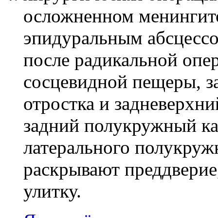
осложненном менингито
эпидуральным абсцессо
после радикальной опе
сосцевидной пещеры, з
отростка и задневерхн
задний полукружный ка
латерального полукруж
раскрывают преддверие
улитку.