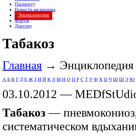
Пациенту
Новости медицины
Энциклопедия
Форум
Доктору
Табакоз
Главная
→ Энциклопеди
А
Б
В
Г
Д
Е
Ж
З
И
Й
К
Л
М
Н
О
П
Р
С
Т
У
Ф
Х
Ц
Ч
Ш
Щ
Э
Ю
03.10.2012 — MEDfStUdi
Табакоз
— пневмокониоз,
систематическом вдыхани