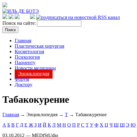
Поиск на сайте:
Главная
Пластическая хирургия
Косметология
Психология
Пациенту
Новости медицины
Энциклопедия
Форум
Доктору
Табакокурение
Главная
→ Энциклопедия →
Т
→ Табакокурение
А
Б
В
Г
Д
Е
Ж
З
И
Й
К
Л
М
Н
О
П
Р
С
Т
У
Ф
Х
Ц
Ч
Ш
Щ
Э
Ю
03.10.2012 — MEDfStUdio