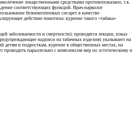
амолечение лекарственными средствами противопоказано, т.к.
ждение соответствующих функций. Врач-нарколог
пользование безникотиновых сигарет в качестве
мулирующее действие никотина: курение такого «табака»
ей заболеваемости и смертности): проводятся лекции, показ
 Предупреждающие надписи на табачных изделиях указывают на
й детям и подросткам, курение в общественных местах, на
ет проводить параллельно с комплексом мер по эстетическому и