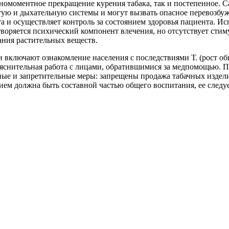
омоментное прекращение курения табака, так и постепенное. С
ую и дыхательную системы и могут вызвать опасное перевозбу
а и осуществляет контроль за состоянием здоровья пациента. Ис
етворяется психический компонент влечения, но отсутствует сти
ания растительных веществ.
включают ознакомление населения с последствиями Т. (рост общ
зъяснительная работа с лицами, обратившимися за медпомощью.
ные и запретительные меры: запрещены продажа табачных издели
ием должна быть составной частью общего воспитания, ее следу