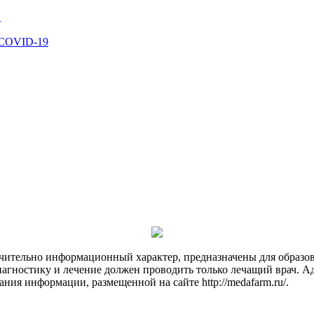
й
 COVID-19
чительно информационный характер, предназначены для образов
Диагностику и лечение должен проводить только лечащий врач. А
ния информации, размещенной на сайте http://medafarm.ru/.