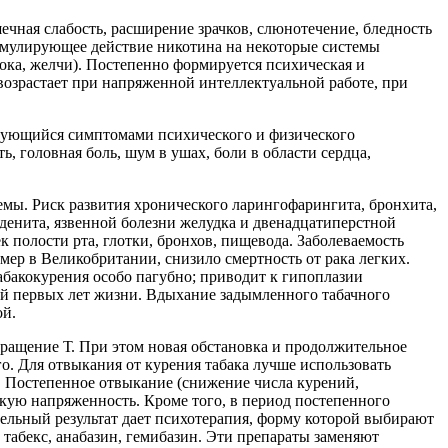
чная слабость, расширение зрачков, слюнотечение, бледность
тимулирующее действие никотина на некоторые системы
ока, желчи). Постепенно формируется психическая и
 возрастает при напряженной интеллектуальной работе, при
изующийся симптомами психического и физического
, головная боль, шум в ушах, боли в области сердца,
емы. Риск развития хронического ларингофарингита, бронхита,
оденита, язвенной болезни желудка и двенадцатиперстной
 полости рта, глотки, бронхов, пищевода. Заболеваемость
мер в Великобритании, снизило смертность от рака легких.
абакокурения особо пагубно; приводит к гипоплазии
ей первых лет жизни. Вдыхание задымленного табачного
ой.
кращение Т. При этом новая обстановка и продолжительное
о. Для отвыкания от курения табака лучше использовать
Т. Постепенное отвыкание (снижение числа курений,
ескую напряженность. Кроме того, в период постепенного
льный результат дает психотерапия, форму которой выбирают
, табекс, анабазин, гемибазин. Эти препараты заменяют