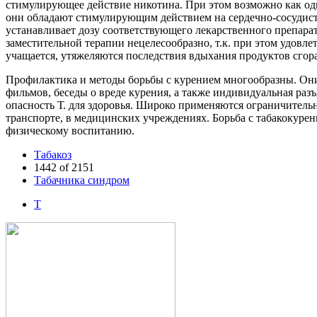
стимулирующее действие никотина. При этом возможно как одн
они обладают стимулирующим действием на сердечно-сосудист
устанавливает дозу соответствующего лекарственного препарат
заместительной терапии нецелесообразно, т.к. при этом удовл
учащается, утяжеляются последствия вдыхания продуктов сгор
Профилактика и методы борьбы с курением многообразны. Они 
фильмов, беседы о вреде курения, а также индивидуальная ра
опасность Т. для здоровья. Широко применяются ограничитель
транспорте, в медицинских учреждениях. Борьба с табакокурен
физическому воспитанию.
Табакоз
1442 of 2151
Табачника синдром
Т