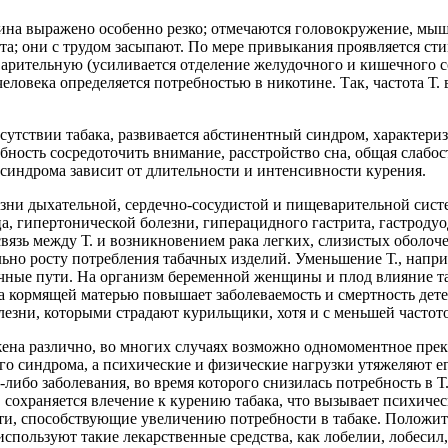
на выражено особенно резко; отмечаются головокружение, мыше
та; они с трудом засыпают. По мере привыкания проявляется с
арительную (усиливается отделение желудочного и кишечного с
еловека определяется потребностью в никотине. Так, частота Т.
сутствии табака, развивается абстинентный синдром, характер
ность сосредоточить внимание, расстройство сна, общая слабость
 синдрома зависит от длительности и интенсивности курения.
езни дыхательной, сердечно-сосудистой и пищеварительной сист
а, гипертонической болезни, гиперацидного гастрита, гастроду
язь между Т. и возникновением рака легких, слизистых оболочек
льно росту потребления табачных изделий. Уменьшение Т., напри
елчные пути. На организм беременной женщины и плод влияние т
а кормящей матерью повышает заболеваемость и смертность дет
олезни, которыми страдают курильщики, хотя и с меньшей частот
жена различно, во многих случаях возможно одномоментное пре
о синдрома, а психические и физические нагрузки утяжеляют ег
о-либо заболевания, во время которого снизилась потребность в 
к. сохраняется влечение к курению табака, что вызывает психич
и, способствующие увеличению потребности в табаке. Положите
используют такие лекарственные средства, как лобелии, лобесил