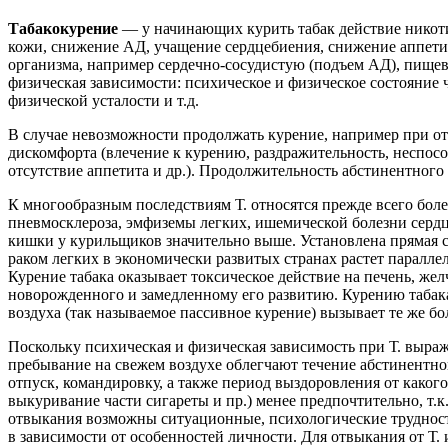
Табакокурение
— у начинающих курить табак действие никоти
кожи, снижение АД, учащение сердцебиения, снижение аппети
организма, например сердечно-сосудистую (подъем АД), пищев
физическая зависимости: психическое и физическое состояние ч
физической усталости и т.д.
В случае невозможности продолжать курение, например при от
дискомфорта (влечение к курению, раздражительность, неспособ
отсутствие аппетита и др.). Продолжительность абстинентного
К многообразным последствиям Т. относятся прежде всего бол
пневмосклероза, эмфиземы легких, ишемической болезни сердц
кишки у курильщиков значительно выше. Установлена прямая св
раком легких в экономически развитых странах растет паралле
Курение табака оказывает токсическое действие на печень, ж
новорожденного и замедленному его развитию. Курению табак
воздуха (так называемое пассивное курение) вызывает те же б
Поскольку психическая и физическая зависимость при Т. выра
пребывание на свежем воздухе облегчают течение абстинентног
отпуск, командировку, а также период выздоровления от каког
выкуривание части сигареты и пр.) менее предпочтительно, т.
отвыкания возможны ситуационные, психологические трудност
в зависимости от особенностей личности. Для отвыкания от Т. 