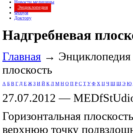
Новости медицины
Энциклопедия
Форум
Доктору
Надгребневая плоск
Главная
→ Энциклопеди
плоскость
А
Б
В
Г
Д
Е
Ж
З
И
Й
К
Л
М
Н
О
П
Р
С
Т
У
Ф
Х
Ц
Ч
Ш
Щ
Э
Ю
27.07.2012 — MEDfStUdi
Горизонтальная плоскость
верхнюю точку подвздошно