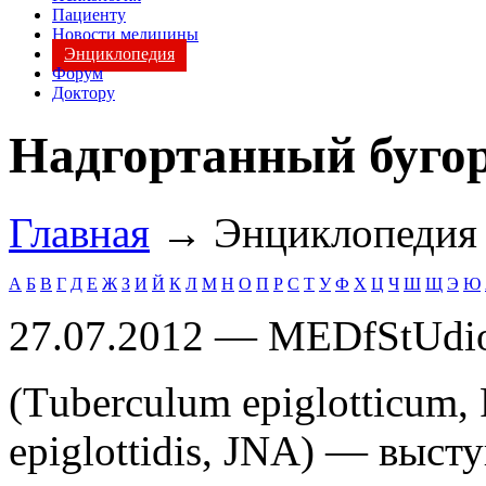
Пациенту
Новости медицины
Энциклопедия
Форум
Доктору
Надгортанный буго
Главная
→ Энциклопеди
А
Б
В
Г
Д
Е
Ж
З
И
Й
К
Л
М
Н
О
П
Р
С
Т
У
Ф
Х
Ц
Ч
Ш
Щ
Э
Ю
27.07.2012 — MEDfStUdi
(Тuberculum epiglotticum
epiglottidis, JNA) — выст