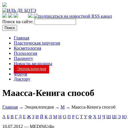
Поиск на сайте:
Главная
Пластическая хирургия
Косметология
Психология
Пациенту
Новости медицины
Энциклопедия
Форум
Доктору
Маасса-Кенига способ
Главная
→ Энциклопедия →
М
→ Маасса-Кенига способ
А
Б
В
Г
Д
Е
Ж
З
И
Й
К
Л
М
Н
О
П
Р
С
Т
У
Ф
Х
Ц
Ч
Ш
Щ
Э
Ю
10.07.2012 — MEDfStUdio