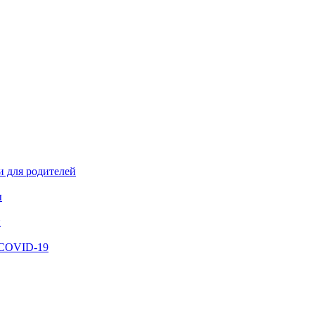
и для родителей
ы
й
 COVID-19