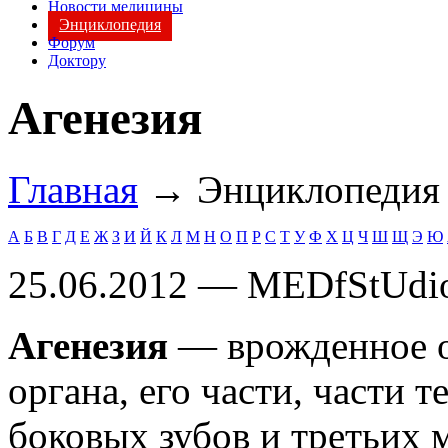
Новости медицины
Энциклопедия
Форум
Доктору
Агенезия
Главная
→ Энциклопеди
А
Б
В
Г
Д
Е
Ж
З
И
Й
К
Л
М
Н
О
П
Р
С
Т
У
Ф
Х
Ц
Ч
Ш
Щ
Э
Ю
25.06.2012 — MEDfStUdi
Агенезия
— врожденное о
органа, его части, части 
боковых зубов и третьих 