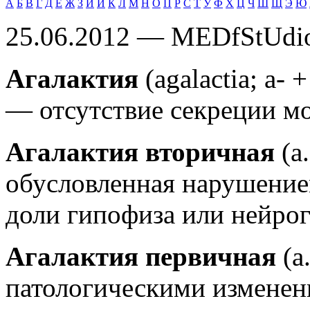
А
Б
В
Г
Д
Е
Ж
З
И
Й
К
Л
М
Н
О
П
Р
С
Т
У
Ф
Х
Ц
Ч
Ш
Щ
Э
Ю
25.06.2012 — MEDfStUdi
Агалактия
(agalactia; а- 
— отсутствие секреции мо
Агалактия вторичная
(a
обусловленная нарушение
доли гипофиза или нейро
Агалактия первичная
(a
патологическими изменен