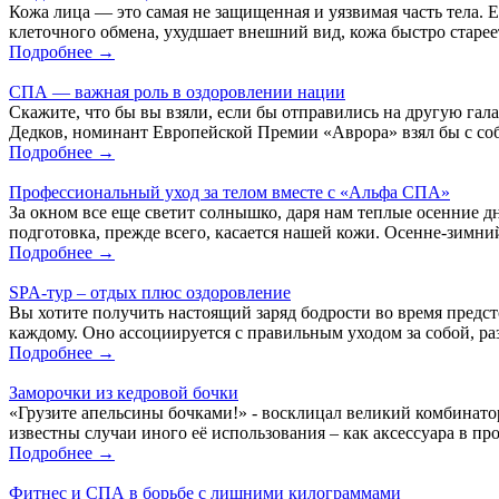
Кожа лица — это самая не защищенная и уязвимая часть тела. 
клеточного обмена, ухудшает внешний вид, кожа быстро стареет
Подробнее →
СПА — важная роль в оздоровлении нации
Скажите, что бы вы взяли, если бы отправились на другую гал
Дедков, номинант Европейской Премии «Аврора» взял бы с соб
Подробнее →
Профессиональный уход за телом вместе с «Альфа СПА»
За окном все еще светит солнышко, даря нам теплые осенние дни
подготовка, прежде всего, касается нашей кожи. Осенне-зимний
Подробнее →
SPA-тур – отдых плюс оздоровление
Вы хотите получить настоящий заряд бодрости во время предст
каждому. Оно ассоциируется с правильным уходом за собой, ра
Подробнее →
Заморочки из кедровой бочки
«Грузите апельсины бочками!» - восклицал великий комбинатор
известны случаи иного её использования – как аксессуара в п
Подробнее →
Фитнес и СПА в борьбе с лишними килограммами