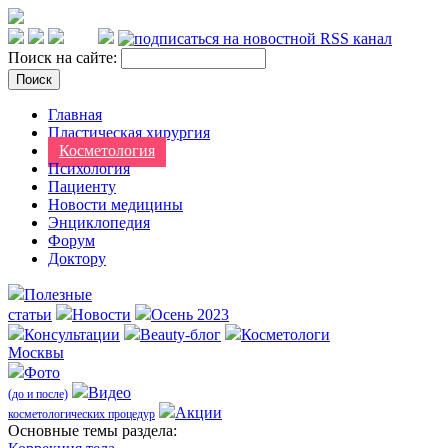
Поиск на сайте:
Главная
Пластическая хирургия
Косметология
Психология
Пациенту
Новости медицины
Энциклопедия
Форум
Доктору
Полезные
статьи
Новости
Осень 2023
Консультации
Beauty-блог
Косметологи
Москвы
Фото
Видео
(до и после)
Акции
косметологических процедур
Оcновные темы раздела: