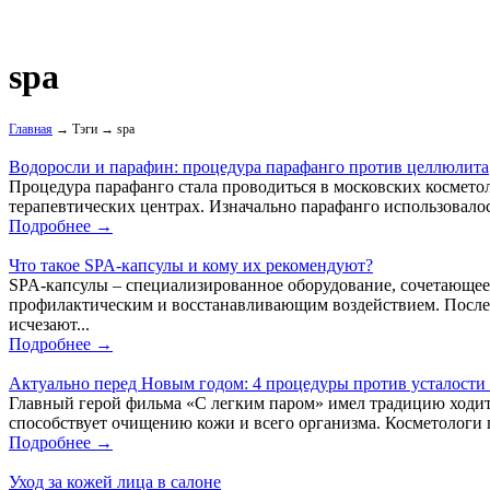
spa
Главная
→ Тэги → spa
Водоросли и парафин: процедура парафанго против целлюлита
Процедура парафанго стала проводиться в московских космето
терапевтических центрах. Изначально парафанго использовало
Подробнее →
Что такое SPA-капсулы и кому их рекомендуют?
SPA-капсулы – специализированное оборудование, сочетающее 
профилактическим и восстанавливающим воздействием. После
исчезают...
Подробнее →
Актуально перед Новым годом: 4 процедуры против усталости 
Главный герой фильма «С легким паром» имел традицию ходить
способствует очищению кожи и всего организма. Косметологи 
Подробнее →
Уход за кожей лица в салоне