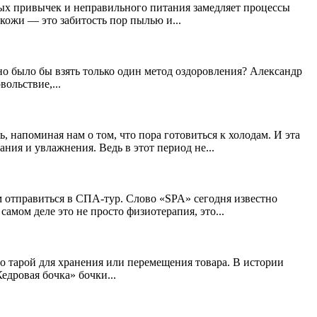
дных привычек и неправильного питания замедляет процессы
кожи — это забитость пор пылью и...
жно было бы взять только один метод оздоровления? Александр
ольствие,...
, напоминая нам о том, что пора готовиться к холодам. И эта
ния и увлажнения. Ведь в этот период не...
ам отправиться в СПА-тур. Слово «SPA» сегодня известно
мом деле это не просто физиотерапия, это...
но тарой для хранения или перемещения товара. В истории
едровая бочка» бочки...