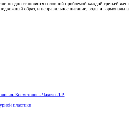
или поздно становятся головной проблемой каждой третьей же
одвижный образ, и неправильное питание, роды и гормональная 
логия. Косметолог - Чахоян Л.Р.
турной пластики.