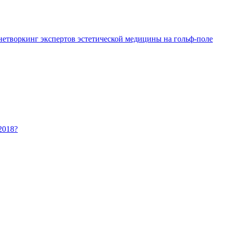
 нетворкинг экспертов эстетической медицины на гольф-поле
2018?