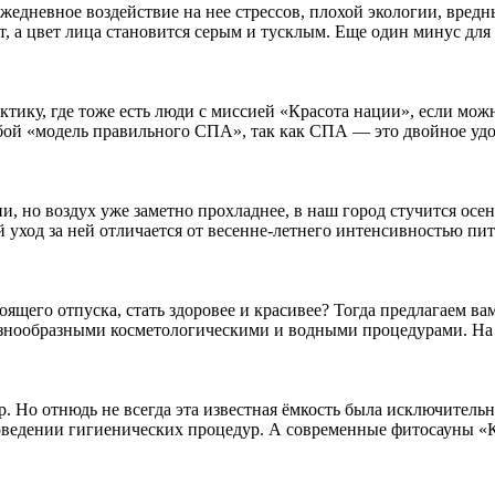
Ежедневное воздействие на нее стрессов, плохой экологии, вре
, а цвет лица становится серым и тусклым. Еще один минус для 
актику, где тоже есть люди с миссией «Красота нации», если мо
ой «модель правильного СПА», так как СПА — это двойное удов
, но воздух уже заметно прохладнее, в наш город стучится осень
 уход за ней отличается от весенне-летнего интенсивностью пита
оящего отпуска, стать здоровее и красивее? Тогда предлагаем в
знообразными косметологическими и водными процедурами. На са
. Но отнюдь не всегда эта известная ёмкость была исключитель
роведении гигиенических процедур. А современные фитосауны «К