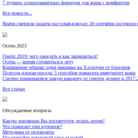
7 лучших солнцезащитных флюидов для жары с комфортом
Все новости...
Врачи сменили халаты на гольф-кэжуал: 26 сентября состоялся
Осень 2023
Грипп 2019: чего ожидать и как защищаться?
Осень — время готовиться к лету
Кошмарные образы: идеи макияжа на Хэллоуин от блогеров
Полгода плохая погода: 5 способов повысить иммунитет кожи
Срочно прививаемся: какую вакцину от гриппа делают в 2017-
Все статьи
Обсуждаемые вопросы
Какую эпиляцию Вы посоветуете делать летом?
Что помогает при куперозе?
Методики от целлюлита
Посоветуйте домашний уход за кожей