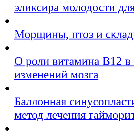
эликсира молодости дл
Морщины, птоз и складк
О роли витамина B12 в
изменений мозга
Баллонная синусопласт
метод лечения гаймори