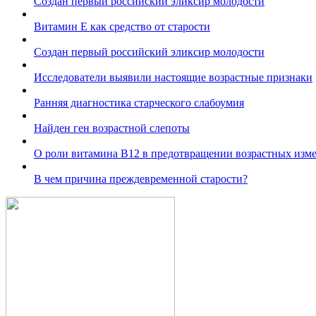
Создан первый российский эликсир молодости
Витамин Е как средство от старости
Создан первый российский эликсир молодости
Исследователи выявили настоящие возрастные признаки
Ранняя диагностика старческого слабоумия
Найден ген возрастной слепоты
О роли витамина B12 в предотвращении возрастных изм
В чем причина преждевременной старости?