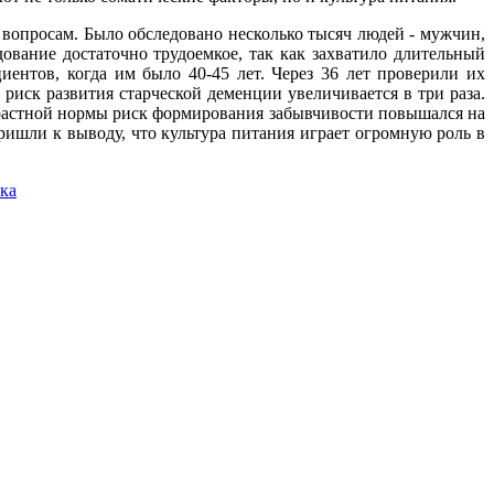
опросам. Было обследовано несколько тысяч людей - мужчин,
ование достаточно трудоемкое, так как захватило длительный
ентов, когда им было 40-45 лет. Через 36 лет проверили их
риск развития старческой деменции увеличивается в три раза.
озрастной нормы риск формирования забывчивости повышался на
ишли к выводу, что культура питания играет огромную роль в
ека