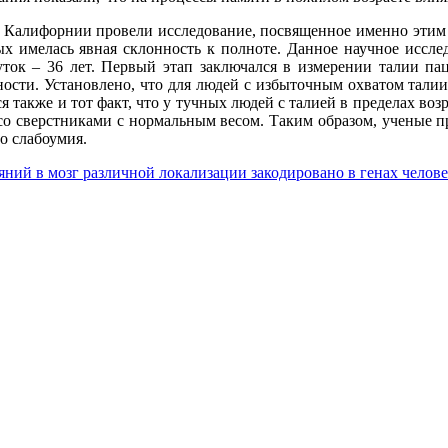
Калифорнии провели исследование, посвященное именно этим в
х имелась явная склонность к полноте. Данное научное исслед
ок – 36 лет. Первый этап заключался в измерении талии паци
ости. Установлено, что для людей с избыточным охватом талии 
я также и тот факт, что у тучных людей с талией в пределах в
о сверстниками с нормальным весом. Таким образом, ученые пр
го слабоумия.
яний в мозг различной локализации закодировано в генах челов