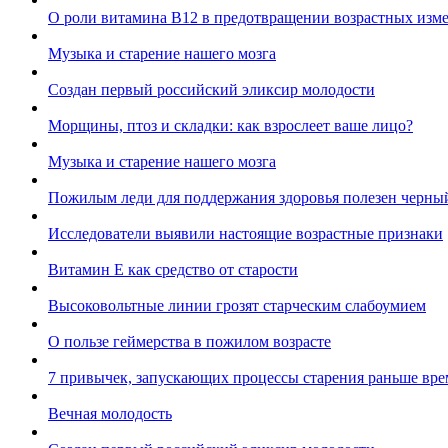
О роли витамина B12 в предотвращении возрастных изм
Музыка и старение нашего мозга
Создан первый российский эликсир молодости
Морщины, птоз и складки: как взрослеет ваше лицо?
Музыка и старение нашего мозга
Пожилым леди для поддержания здоровья полезен черны
Исследователи выявили настоящие возрастные признаки
Витамин Е как средство от старости
Высоковольтные линии грозят старческим слабоумием
О пользе геймерства в пожилом возрасте
7 привычек, запускающих процессы старения раньше вр
Вечная молодость