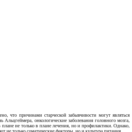
но, что причинами старческой забывчивости могут являться
знь Альцгеймера, онкологические заболевания головного мозга,
 плане не только в плане лечения, но и профилактики. Однако,
ют не только соматические факторы, но и культура питания.