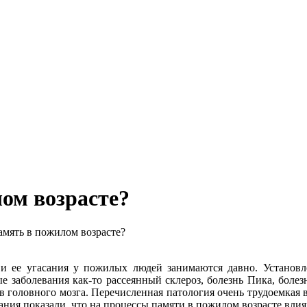
лом возрасте?
амять в пожилом возрасте?
и ее угасания у пожилых людей занимаются давно. Установле
ые заболевания как-то рассеянный склероз, болезнь Пика, боле
в головного мозга. Перечисленная патология очень трудоемкая в
ния показали, что на процессы памяти в пожилом возрасте влия