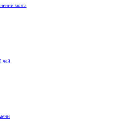
енений мозга
й чай
емени