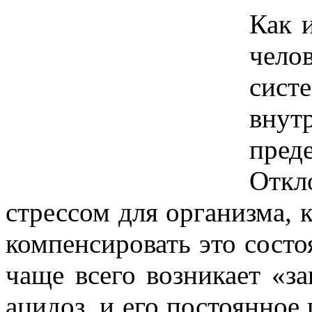
Как 
чело
сист
внут
пре
Откл
стрессом для организма, 
компенсировать это состо
чаще всего возникает «з
ацидоз, и его постоянное