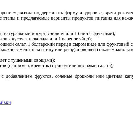
варением, всегда поддерживать форму и здоровье, врачи реком
ные этапы и предлагаемые варианты продуктов питания для кажд
ет, натуральный йогурт, сэндвич или 1 блин с фруктами);
рковь, кусочек шоколада или 1 вареное яйцо);
вощной салат, 1 болгарский перец в сыром виде или фруктовый с
е можно заменить на птицу или рыбу) и овощей (также можно за
млет с тушеными овощами);
ов (например, креветок) с рисом или листьями салата);
 с добавлением фруктов, соленые брокколи или цветная кап
вивки