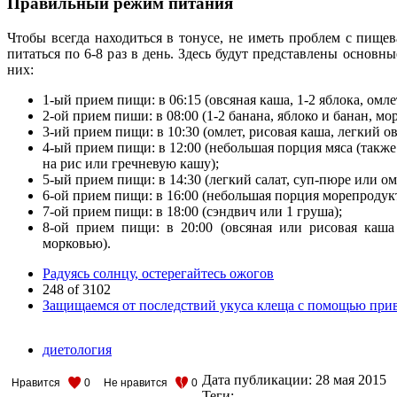
Правильный режим питания
Чтобы всегда находиться в тонусе, не иметь проблем с пище
питаться по 6-8 раз в день. Здесь будут представлены основ
них:
1-ый прием пищи: в 06:15 (овсяная каша, 1-2 яблока, омл
2-ой прием пиши: в 08:00 (1-2 банана, яблоко и банан, мо
3-ий прием пищи: в 10:30 (омлет, рисовая каша, легкий о
4-ый прием пищи: в 12:00 (небольшая порция мяса (такж
на рис или гречневую кашу);
5-ый прием пищи: в 14:30 (легкий салат, суп-пюре или о
6-ой прием пищи: в 16:00 (небольшая порция морепродукт
7-ой прием пищи: в 18:00 (сэндвич или 1 груша);
8-ой прием пищи: в 20:00 (овсяная или рисовая каша
морковью).
Радуясь солнцу, остерегайтесь ожогов
248 of 3102
Защищаемся от последствий укуса клеща с помощью при
диетология
Дата публикации:
28 мая 2015
Нравится
0
Не нравится
0
Теги: