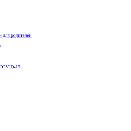
и для родителей
ы
й
 COVID-19