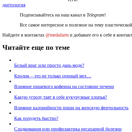
диетология
Подписывайтесь на наш канал в
Telegram
!
Все самое интересное и полезное на тему пластическо
Найдите в контактах
@medafarm
и добавьте его к себе в конта
Читайте еще по теме
Белый враг или просто дань моде?
Кролик – это не только ценный мех…
Влияние пищевого кофеина на состояние печени
Какую угрозу таят в себе кукурузные хлопья?
Влияние калорийности пищи на женскую фертильность
Как похудеть быстро?
Сладкомания или профилактика несахарной болезни