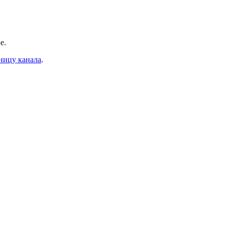
е.
ницу канала
.