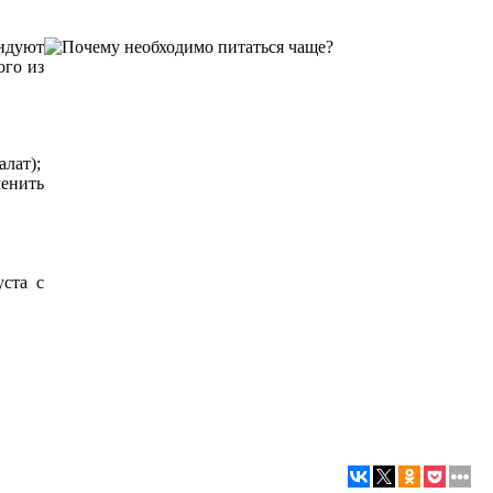
ендуют
ого из
алат);
менить
уста с