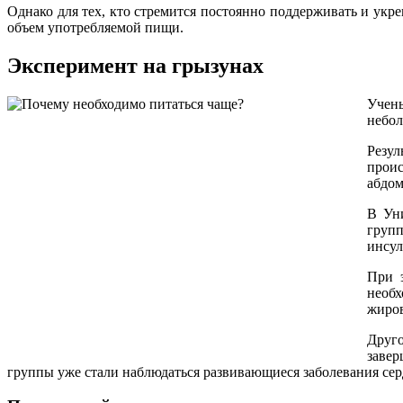
Однако для тех, кто стремится постоянно поддерживать и укр
объем употребляемой пищи.
Эксперимент на грызунах
Учен
небо
Резул
проис
абдом
В Уни
групп
инсул
При 
необ
жиров
Друго
завер
группы уже стали наблюдаться развивающиеся заболевания серд