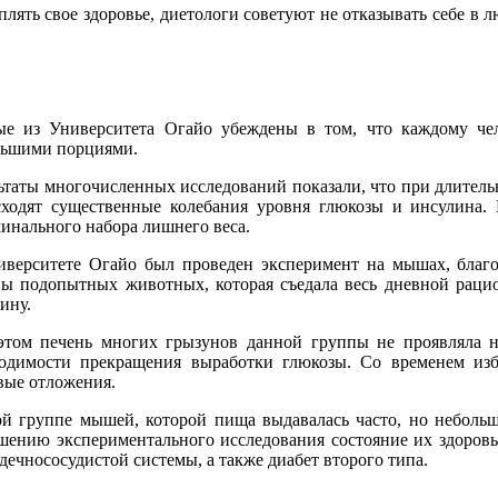
еплять свое здоровье, диетологи советуют не отказывать себе в
ые из Университета Огайо убеждены в том, что каждому че
льшими порциями.
ьтаты многочисленных исследований показали, что при длитель
ходят существенные колебания уровня глюкозы и инсулина. 
инального набора лишнего веса.
верситете Огайо был проведен эксперимент на мышах, благод
ы подопытных животных, которая съедала весь дневной рацион
ину.
этом печень многих грызунов данной группы не проявляла н
ходимости прекращения выработки глюкозы. Со временем из
ые отложения.
й группе мышей, которой пища выдавалась часто, но небольш
шению экспериментального исследования состояние их здоровь
ечнососудистой системы, а также диабет второго типа.