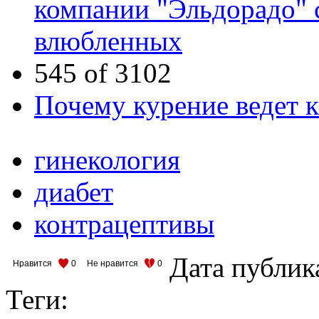
компании "Эльдорадо" с
влюбленных
545 of 3102
Почему курение ведет к
гинекология
диабет
контрацептивы
Дата публик
Нравится
0
Не нравится
0
Теги: