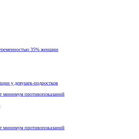
беременностью 35% женщин
пции у девушек-подростков
т минимум противопоказаний
е
т минимум противопоказаний