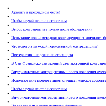
Хранить в прохладном месте!
Чтобы случай не стал несчастным
Выбор контрацептива только после обследования
Испытание новой методики контрацепции закончилось 
Что нового в мужской гормональной контрацепции?
Презерватив – надежна ли его защита
В Сан-Франциско дан зеленый свет экстренной контраце
Внутриматочные контрацептивы нового поколения имею
Использование презервативов улучшает женское здоровь
Чтобы случай не стал несчастным
Внутриматочные контрацептивы нового поколения имею
Не все оральные контрацептивы безвредны