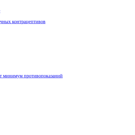
е
очных контрацептивов
т минимум противопоказаний