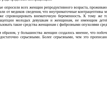
е опросили всех женщин репродуктивного возраста, проживающ
ли от медиков сведения, что внутриматочные контрацептивы мо
же спровоцировать внематочную беременность. К тому же то
рацепции молодых девушкам и женщинам, не имеющим детей
ьзовать такие средства женщинам с фиброзными опухолями сред
 образом, у большинства женщин создалось мнение, что побо
достаточно серьезными. Более серьезными, чем это прописано
.