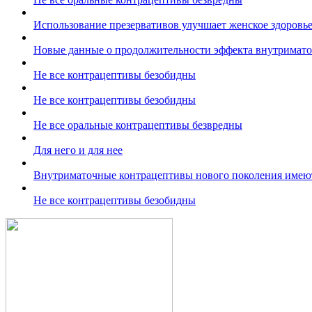
Использование презервативов улучшает женское здоровь
Новые данные о продолжительности эффекта внутримат
Не все контрацептивы безобидны
Не все контрацептивы безобидны
Не все оральные контрацептивы безвредны
Для него и для нее
Внутриматочные контрацептивы нового поколения имею
Не все контрацептивы безобидны