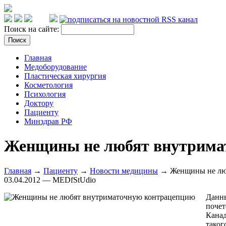
Поиск на сайте:
Главная
Медоборудование
Пластическая хирургия
Косметология
Психология
Доктору
Пациенту
Минздрав РФ
Женщины не любят внутрима
Главная
→
Пациенту
→
Новости медицины
→ Женщины не люб
03.04.2012 — MEDfStUdio
Данны
почет
Канад
таког