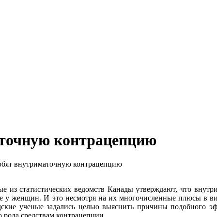
точную контрацепцию
ят внутриматочную контрацепцию
е из статистических ведомств Канады утверждают, что внутри
е у женщин. И это несмотря на их многочисленные плюсы в ви
ские ученые задались целью выяснить причины подобного эф
о рода средствам контрацепции.