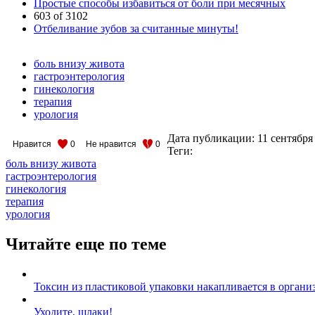
Простые способы избавиться от боли при месячных
603 of 3102
Отбеливание зубов за считанные минуты!
боль внизу живота
гастроэнтерология
гинекология
терапия
урология
Дата публикации:
11 сентября
Нравится
0
Не нравится
0
Теги:
боль внизу живота
гастроэнтерология
гинекология
терапия
урология
Читайте еще по теме
Токсин из пластиковой упаковки накапливается в органи
Уходите, шлаки!