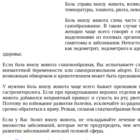
Боль справа внизу живота, возм
температуры, тошнота, рвота, нев
Боль внизу живота слева часто 
газообразование. В таком случае
женщин чаще всего говорят о ги
выделениями из половых органов
симптомы и заболевания. Непосто
как эндометрит, эндометриоз и ад
здоровье.
Если боль внизу живота схваткообразная, Вы испытываете сл
внематочной беременности или самопроизвольном аборте. Ес
возможным обмороком и кровотечением может быть признаком 
У мужчин боль внизу живота чаще всего бывает признаком з
гастроэнтеролога. Если при прощупывании верхних отделов жи
живота добавился неприятный привкус и сухость во рту, рво
Поэтому во избежание развития болезни, исключайте из рацио
срочно обратиться к врачу. Резкая, сильная схваткообразная 
Если у Вас болит внизу живота, не откладывайте лечение н
множества заболеваний, которые легче предупредить, чем л
развития заболеваний женской половой сферы.