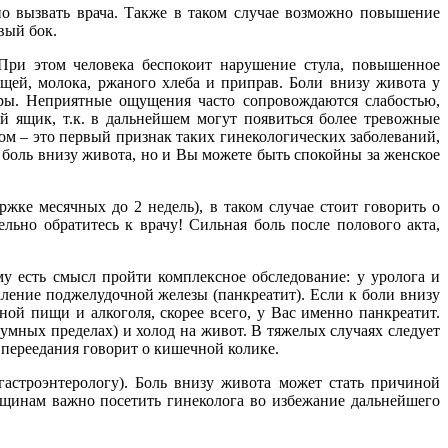
но вызвать врача. Также в таком случае возможно повышение
вый бок.
При этом человека беспокоит нарушение стула, повышенное
вощей, молока, ржаного хлеба и приправ. Боли внизу живота у
еры. Неприятные ощущения часто сопровождаются слабостью,
й ящик, т.к. в дальнейшем могут появиться более тревожные
м – это первый признак таких гинекологических заболеваний,
ь боль внизу живота, но и Вы можете быть спокойны за женское
жке месячных до 2 недель), в таком случае стоит говорить о
ьно обратитесь к врачу! Сильная боль после полового акта,
у есть смысл пройти комплексное обследование: у уролога и
аление поджелудочной железы (панкреатит). Если к боли внизу
ой пищи и алкоголя, скорее всего, у Вас именно панкреатит.
умных пределах) и холод на живот. В тяжелых случаях следует
е переедания говорит о кишечной колике.
гастроэнтерологу). Боль внизу живота может стать причиной
нщинам важно посетить гинеколога во избежание дальнейшего