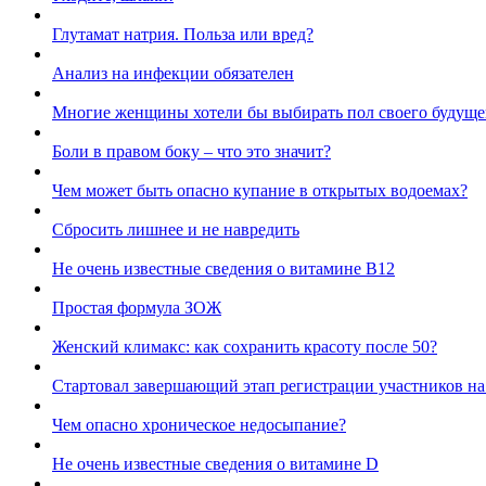
Глутамат натрия. Польза или вред?
Анализ на инфекции обязателен
Многие женщины хотели бы выбирать пол своего будуще
Боли в правом боку – что это значит?
Чем может быть опасно купание в открытых водоемах?
Сбросить лишнее и не навредить
Не очень известные сведения о витамине В12
Простая формула ЗОЖ
Женский климакс: как сохранить красоту после 50?
Стартовал завершающий этап регистрации участников на
Чем опасно хроническое недосыпание?
Не очень известные сведения о витамине D