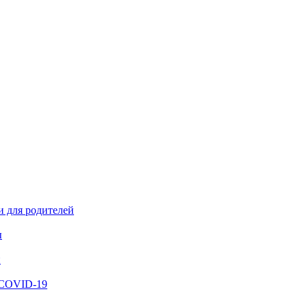
и для родителей
ы
й
 COVID-19