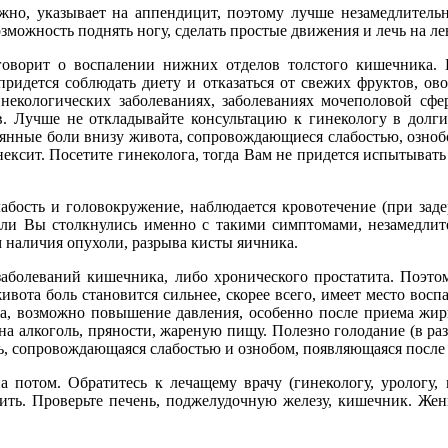
ожно, указывает на аппендицит, поэтому лучше незамедлитель
озможность поднять ногу, сделать простые движения и лечь на ле
говорит о воспалении нижних отделов толстого кишечника. 
 придется соблюдать диету и отказаться от свежих фруктов, о
некологических заболеваниях, заболеваниях мочеполовой сф
. Лучше не откладывайте консультацию к гинекологу в долги
янные боли внизу живота, сопровождающиеся слабостью, ознобо
нексит. Посетите гинеколога, тогда Вам не придется испытыват
абость и головокружение, наблюдается кровотечение (при задер
ли Вы столкнулись именно с такими симптомами, незамедлител
наличия опухоли, разрыва кисты яичника.
аболеваний кишечника, либо хронического простатита. Поэтом
вота боль становится сильнее, скорее всего, имеет место восп
та, возможно повышение давления, особенно после приема жирн
на алкоголь, пряности, жареную пищу. Полезно голодание (в раз
боль, сопровождающаяся слабостью и ознобом, появляющаяся посл
а потом. Обратитесь к лечащему врачу (гинекологу, урологу, 
ечить. Проверьте печень, поджелудочную железу, кишечник. Же