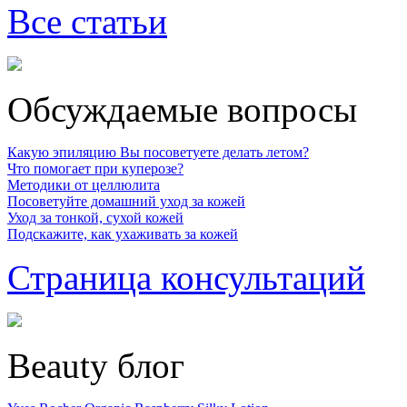
Все статьи
Обсуждаемые вопросы
Какую эпиляцию Вы посоветуете делать летом?
Что помогает при куперозе?
Методики от целлюлита
Посоветуйте домашний уход за кожей
Уход за тонкой, сухой кожей
Подскажите, как ухаживать за кожей
Страница консультаций
Beauty блог