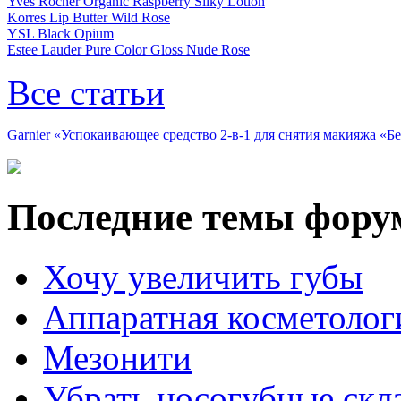
Yves Rocher Organic Raspberry Silky Lotion
Korres Lip Butter Wild Rose
YSL Black Opium
Estee Lauder Pure Color Gloss Nude Rose
Все статьи
Garnier «Успокаивающее средство 2-в-1 для снятия макияжа «
Последние темы фору
Хочу увеличить губы
Аппаратная косметолог
Мезонити
Убрать носогубные скл