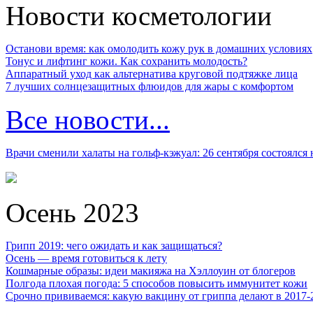
Новости косметологии
Останови время: как омолодить кожу рук в домашних условиях
Тонус и лифтинг кожи. Как сохранить молодость?
Аппаратный уход как альтернатива круговой подтяжке лица
7 лучших солнцезащитных флюидов для жары с комфортом
Все новости...
Врачи сменили халаты на гольф-кэжуал: 26 сентября состоялся
Осень 2023
Грипп 2019: чего ожидать и как защищаться?
Осень — время готовиться к лету
Кошмарные образы: идеи макияжа на Хэллоуин от блогеров
Полгода плохая погода: 5 способов повысить иммунитет кожи
Срочно прививаемся: какую вакцину от гриппа делают в 2017-