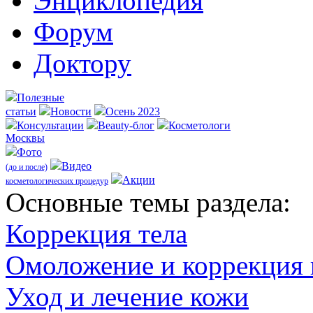
Энциклопедия
Форум
Доктору
Полезные
статьи
Новости
Осень 2023
Консультации
Beauty-блог
Косметологи
Москвы
Фото
Видео
(до и после)
Акции
косметологических процедур
Оcновные темы раздела:
Коррекция тела
Омоложение и коррекция
Уход и лечение кожи