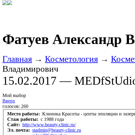
Фатуев Александр 
Главная
→
Косметология
→
Косме
Владимирович
15.02.2017 — MEDfStUdi
Мой выбор
Вверх
голосов:
260
Место работы:
Клиника Красоты - центы эпиляции и лазер
Стаж работы:
с 1988 года
Сайт:
http://www.beauty-clinic.ru/
Эл. почта:
stadmin@beauty-clinic.ru