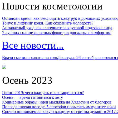
Новости косметологии
Останови время: как омолодить кожу рук в домашних условиях
Тонус и лифтинг кожи. Как сохранить молодость?
Аппаратный уход как альтернатива круговой подтяжке лица
7 лучших солнцезащитных флюидов для жары с комфортом
Все новости...
Врачи сменили халаты на гольф-кэжуал: 26 сентября состоялся
Осень 2023
Грипп 2019: чего ожидать и как защищаться?
Осень — время готовиться к лету
Кошмарные образы: идеи макияжа на Хэллоуин от блогеров
Полгода плохая погода: 5 способов повысить иммунитет кожи
Срочно прививаемся: какую вакцину от гриппа делают в 2017-