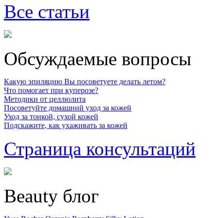
Все статьи
Обсуждаемые вопросы
Какую эпиляцию Вы посоветуете делать летом?
Что помогает при куперозе?
Методики от целлюлита
Посоветуйте домашний уход за кожей
Уход за тонкой, сухой кожей
Подскажите, как ухаживать за кожей
Страница консультаций
Beauty блог