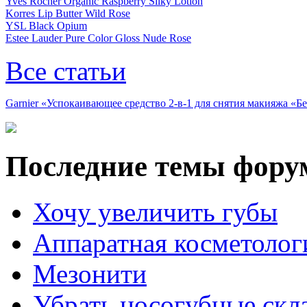
Yves Rocher Organic Raspberry Silky Lotion
Korres Lip Butter Wild Rose
YSL Black Opium
Estee Lauder Pure Color Gloss Nude Rose
Все статьи
Garnier «Успокаивающее средство 2-в-1 для снятия макияжа «
Последние темы фору
Хочу увеличить губы
Аппаратная косметолог
Мезонити
Убрать носогубные скл