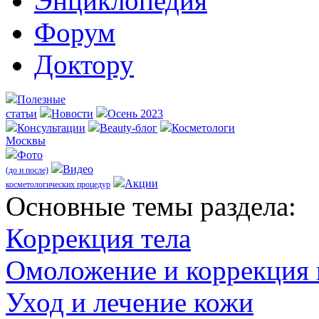
Энциклопедия
Форум
Доктору
Полезные
статьи
Новости
Осень 2023
Консультации
Beauty-блог
Косметологи
Москвы
Фото
Видео
(до и после)
Акции
косметологических процедур
Оcновные темы раздела:
Коррекция тела
Омоложение и коррекция
Уход и лечение кожи