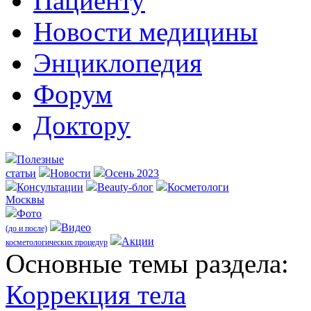
Пациенту
Новости медицины
Энциклопедия
Форум
Доктору
Полезные
статьи
Новости
Осень 2023
Консультации
Beauty-блог
Косметологи
Москвы
Фото
Видео
(до и после)
Акции
косметологических процедур
Оcновные темы раздела:
Коррекция тела