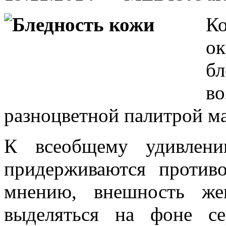
Ко
о
б
во
разноцветной палитрой ма
К всеобщему удивлени
придерживаются против
мнению, внешность ж
выделяться на фоне с