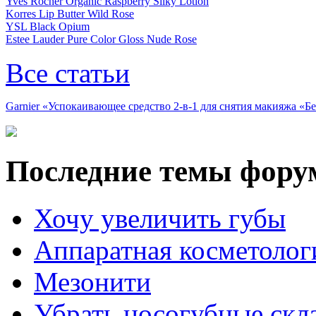
Yves Rocher Organic Raspberry Silky Lotion
Korres Lip Butter Wild Rose
YSL Black Opium
Estee Lauder Pure Color Gloss Nude Rose
Все статьи
Garnier «Успокаивающее средство 2-в-1 для снятия макияжа «
Последние темы фору
Хочу увеличить губы
Аппаратная косметолог
Мезонити
Убрать носогубные скл