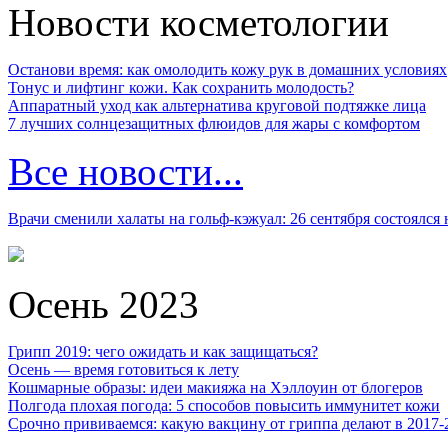
Новости косметологии
Останови время: как омолодить кожу рук в домашних условиях
Тонус и лифтинг кожи. Как сохранить молодость?
Аппаратный уход как альтернатива круговой подтяжке лица
7 лучших солнцезащитных флюидов для жары с комфортом
Все новости...
Врачи сменили халаты на гольф-кэжуал: 26 сентября состоялся
Осень 2023
Грипп 2019: чего ожидать и как защищаться?
Осень — время готовиться к лету
Кошмарные образы: идеи макияжа на Хэллоуин от блогеров
Полгода плохая погода: 5 способов повысить иммунитет кожи
Срочно прививаемся: какую вакцину от гриппа делают в 2017-