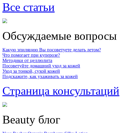
Все статьи
Обсуждаемые вопросы
Какую эпиляцию Вы посоветуете делать летом?
Что помогает при куперозе?
Методики от целлюлита
Посоветуйте домашний уход за кожей
Уход за тонкой, сухой кожей
Подскажите, как ухаживать за кожей
Страница консультаций
Beauty блог