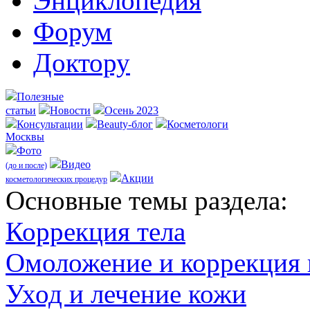
Энциклопедия
Форум
Доктору
Полезные
статьи
Новости
Осень 2023
Консультации
Beauty-блог
Косметологи
Москвы
Фото
Видео
(до и после)
Акции
косметологических процедур
Оcновные темы раздела:
Коррекция тела
Омоложение и коррекция
Уход и лечение кожи