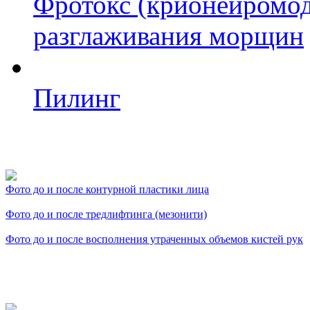
Фротокс (крионейромод
разглаживания морщин
Пилинг
Фото косметологических
Фото до и после контурной пластики лица
Фото до и после тредлифтинга (мезонити)
Фото до и после восполнения утраченных объемов кистей рук
Видео косметологически