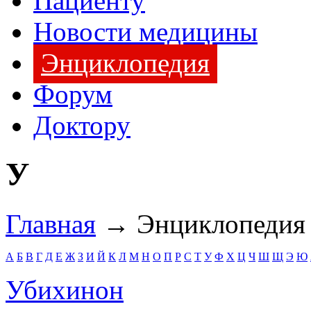
Пациенту
Новости медицины
Энциклопедия
Форум
Доктору
У
Главная
→ Энциклопедия
А
Б
В
Г
Д
Е
Ж
З
И
Й
К
Л
М
Н
О
П
Р
С
Т
У
Ф
Х
Ц
Ч
Ш
Щ
Э
Ю
Убихинон