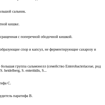
ольшой сальник.
тной кишке.
сращенная с поперечной ободочной кишкой.
 образующие спор и капсул, не ферментирующие сахарозу и
большая группа сальмонелл (семейство Enterobacteriaceae, род
delberg, S. enteritidis, S...
тифа C.
удитель паратифа В.