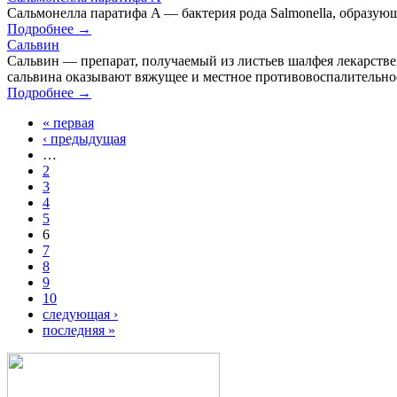
Сальмонелла паратифа A — бактерия рода Salmonella, образующ
Подробнее →
Сальвин
Сальвин — препарат, получаемый из листьев шалфея лекарствен
сальвина оказывают вяжущее и местное противовоспалительн
Подробнее →
« первая
‹ предыдущая
…
2
3
4
5
6
7
8
9
10
следующая ›
последняя »