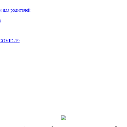
и для родителей
ы
й
 COVID-19