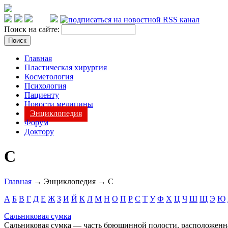
Поиск на сайте:
Главная
Пластическая хирургия
Косметология
Психология
Пациенту
Новости медицины
Энциклопедия
Форум
Доктору
С
Главная
→ Энциклопедия → С
А
Б
В
Г
Д
Е
Ж
З
И
Й
К
Л
М
Н
О
П
Р
С
Т
У
Ф
Х
Ц
Ч
Ш
Щ
Э
Ю
Сальниковая сумка
Сальниковая сумка — часть брюшинной полости, расположенн