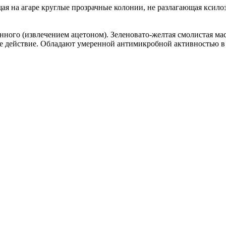
ая на агаре круглые прозрачные колонии, не разлагающая ксилоз
ного (извлечением ацетоном). Зеленовато-желтая смолистая мас
ое действие. Обладают умеренной антимикробной активностью 