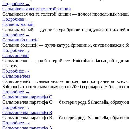
Подробнее →
Сальниковая лента толстой кишки
Сальниковая лента толстой кишки — полоса продольных мышц,
Подробнее →
Сальник малый
Сальник малый — дупликатура брюшины, идущая от нижней по
Подробнее →
Сальник большой
Сальник большой — дупликатура брюшины, спускающаяся с бо
Подробнее →
Сальмонеллы
Сальмонеллы — род бактерий сем. Enterobacteriaceae, объеди
лактозу.
Подробнее →
Сальмонеллёз
Сальмонеллёз — сальмонеллез широко распространен во всех стр
Salmonella), насчитывающая около 2000 сероваров. У больных наиб
Подробнее →
Сальмонелла паратифа C
Сальмонелла паратифа C — бактерия рода Salmonella, образующ
Подробнее →
Сальмонелла паратифа B
Сальмонелла паратифа B — бактерия рода Salmonella, образующ
Подробнее →
Сальмонелла паратифа A