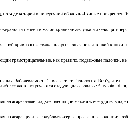
 по ходу которой к поперечной ободочной кишке прикреплен б
верхности печени к малой кривизне желудка и двенадцатиперс
льшой кривизны желудка, покрывающая петли тонкой кишки и 
няющий грамотрицательные, как правило, подвижные палочки, не
анах. Заболеваемость С. возрастает. Этиология. Возбудитель — 
олее часто встречаются следующие серовары: S. typhimurium, S. hei
ая на агаре белые гладкие блестящие колонии; возбудитель пара
ая на агаре круглые голубовато-серые прозрачные колонии; возб