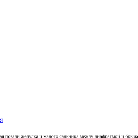
Я
ая позади желудка и малого сальника между диафрагмой и бры