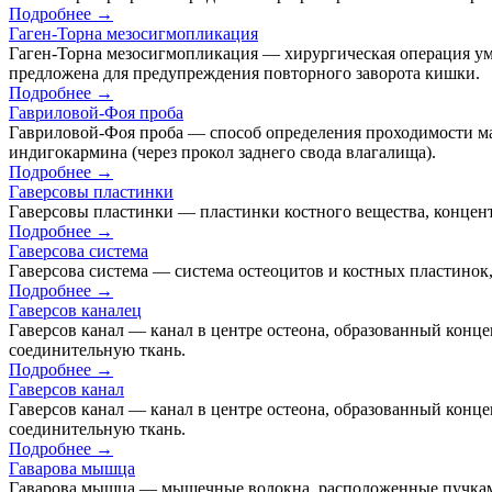
Подробнее →
Гаген-Торна мезосигмопликация
Гаген-Торна мезосигмопликация — хирургическая операция у
предложена для предупреждения повторного заворота кишки.
Подробнее →
Гавриловой-Фоя проба
Гавриловой-Фоя проба — способ определения проходимости ма
индигокармина (через прокол заднего свода влагалища).
Подробнее →
Гаверсовы пластинки
Гаверсовы пластинки — пластинки костного вещества, концент
Подробнее →
Гаверсова система
Гаверсова система — система остеоцитов и костных пластинок,
Подробнее →
Гаверсов каналец
Гаверсов канал — канал в центре остеона, образованный кон
соединительную ткань.
Подробнее →
Гаверсов канал
Гаверсов канал — канал в центре остеона, образованный кон
соединительную ткань.
Подробнее →
Гаварова мышца
Гаварова мышца — мышечные волокна, расположенные пучками 