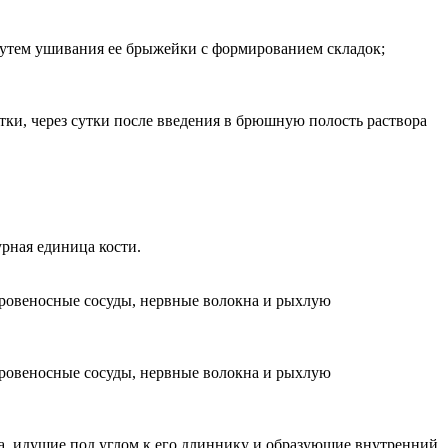
утем ушивания ее брыжейки с формированием складок;
ки, через сутки после введения в брюшную полость раствора
рная единица кости.
кровеносные сосуды, нервные волокна и рыхлую
кровеносные сосуды, нервные волокна и рыхлую
а, идущие под углом к его длиннику и образующие внутренний