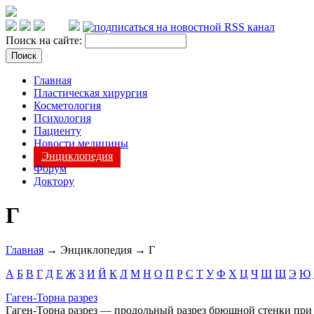
Поиск на сайте:
Главная
Пластическая хирургия
Косметология
Психология
Пациенту
Новости медицины
Энциклопедия
Форум
Доктору
Г
Главная
→ Энциклопедия → Г
А
Б
В
Г
Д
Е
Ж
З
И
Й
К
Л
М
Н
О
П
Р
С
Т
У
Ф
Х
Ц
Ч
Ш
Щ
Э
Ю
Гаген-Торна разрез
Гаген-Торна разрез — продольный разрез брюшной стенки пр