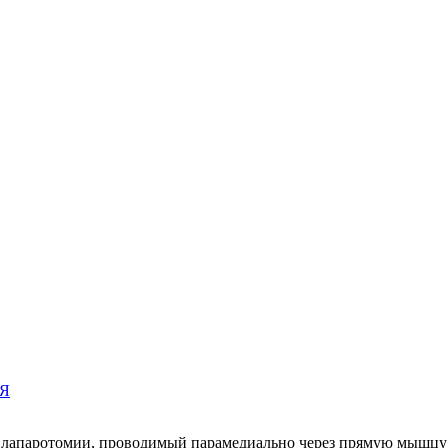
Я
и лапаротомии, проводимый парамедиально через прямую мышцу