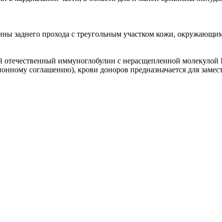
ины заднего прохода с треугольным участком кожи, окружающи
 отечественный иммуноглобулин с нерасщепленной молекулой I
онному соглашению), крови доноров предназначается для замест