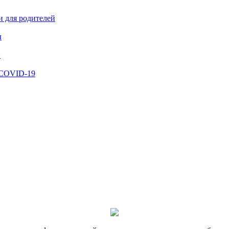
и для родителей
ы
й
 COVID-19