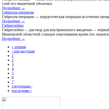
слой его мышечной оболочки.
Подробнее →
Габриэля операция
Габриэля операция — хирургическая операция иссечения трещ
Подробнее →
Габриглобин
Габриглобин — раствор для внутривенного введения — первый
Ивановской областной станции переливания крови (по лицензи
Подробнее →
« первая
‹ предыдущая
1
2
3
4
5
6
7
следующая ›
последняя »