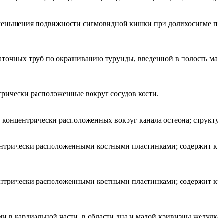
меньшения подвижности сигмовидной кишки при долихосигме п
точных труб по окрашиванию турунды, введенной в полость мат
рически расположенные вокруг сосудов кости.
 концентрически расположенных вокруг канала остеона; структу
центрически расположенными костными пластинками; содержит 
центрически расположенными костными пластинками; содержит 
в кардиальной части, в области дна и малой кривизны желудк