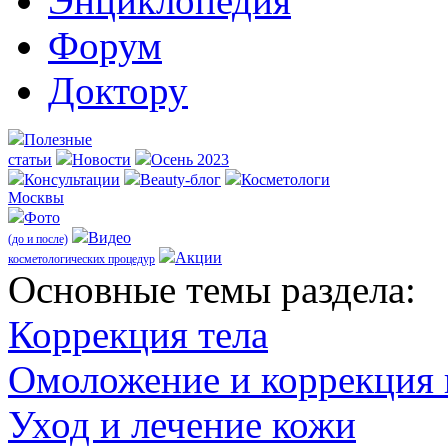
Энциклопедия
Форум
Доктору
Полезные
статьи
Новости
Осень 2023
Консультации
Beauty-блог
Косметологи
Москвы
Фото
Видео
(до и после)
Акции
косметологических процедур
Оcновные темы раздела:
Коррекция тела
Омоложение и коррекция
Уход и лечение кожи