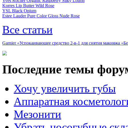
Yves Rocher Organic Raspberry Silky Lotion
Korres Lip Butter Wild Rose
YSL Black Opium
Estee Lauder Pure Color Gloss Nude Rose
Все статьи
Garnier «Успокаивающее средство 2-в-1 для снятия макияжа «
Последние темы фору
Хочу увеличить губы
Аппаратная косметолог
Мезонити
Убрать носогубные скл