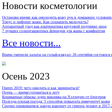
Новости косметологии
Останови время: как омолодить кожу рук в домашних условиях
Тонус и лифтинг кожи. Как сохранить молодость?
Аппаратный уход как альтернатива круговой подтяжке лица
7 лучших солнцезащитных флюидов для жары с комфортом
Все новости...
Врачи сменили халаты на гольф-кэжуал: 26 сентября состоялся
Осень 2023
Грипп 2019: чего ожидать и как защищаться?
Осень — время готовиться к лету
Кошмарные образы: идеи макияжа на Хэллоуин от блогеров
Полгода плохая погода: 5 способов повысить иммунитет кожи
Срочно прививаемся: какую вакцину от гриппа делают в 2017-