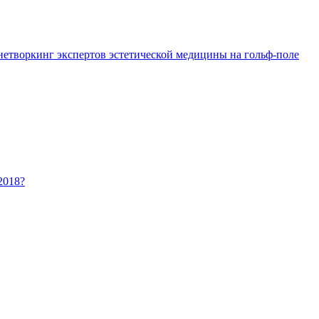
 нетворкинг экспертов эстетической медицины на гольф-поле
2018?