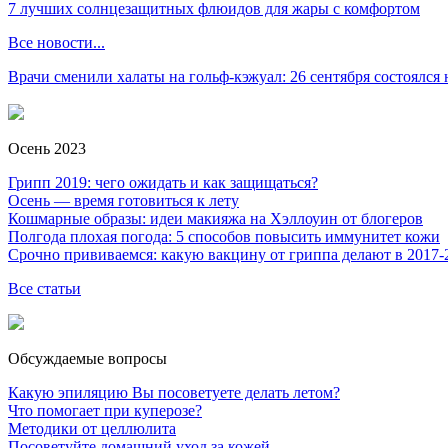
7 лучших солнцезащитных флюидов для жары с комфортом
Все новости...
Врачи сменили халаты на гольф-кэжуал: 26 сентября состоялся
Осень 2023
Грипп 2019: чего ожидать и как защищаться?
Осень — время готовиться к лету
Кошмарные образы: идеи макияжа на Хэллоуин от блогеров
Полгода плохая погода: 5 способов повысить иммунитет кожи
Срочно прививаемся: какую вакцину от гриппа делают в 2017-
Все статьи
Обсуждаемые вопросы
Какую эпиляцию Вы посоветуете делать летом?
Что помогает при куперозе?
Методики от целлюлита
Посоветуйте домашний уход за кожей