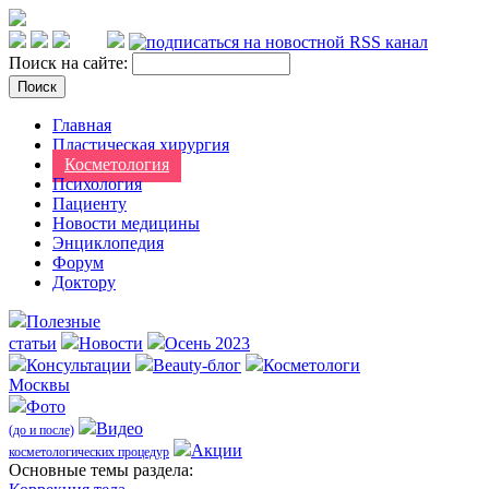
Поиск на сайте:
Главная
Пластическая хирургия
Косметология
Психология
Пациенту
Новости медицины
Энциклопедия
Форум
Доктору
Полезные
статьи
Новости
Осень 2023
Консультации
Beauty-блог
Косметологи
Москвы
Фото
Видео
(до и после)
Акции
косметологических процедур
Оcновные темы раздела: