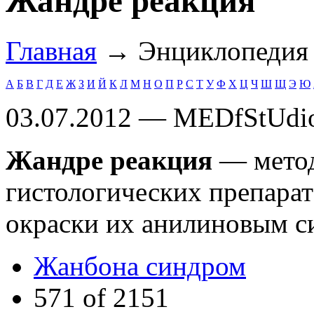
Жандре реакция
Главная
→ Энциклопеди
А
Б
В
Г
Д
Е
Ж
З
И
Й
К
Л
М
Н
О
П
Р
С
Т
У
Ф
Х
Ц
Ч
Ш
Щ
Э
Ю
03.07.2012 — MEDfStUdi
Жандре реакция
— метод
гистологических препарат
окраски их анилиновым с
Жанбона синдром
571 of 2151