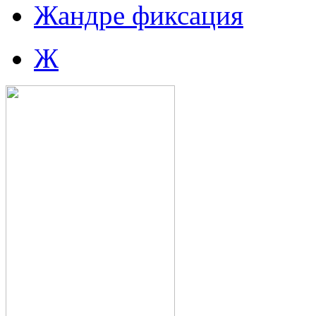
Жандре фиксация
Ж