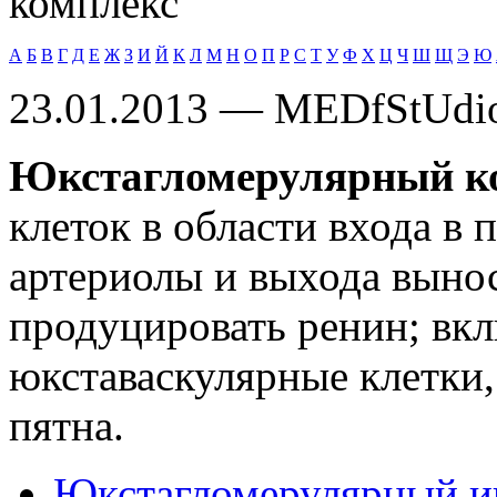
комплекс
А
Б
В
Г
Д
Е
Ж
З
И
Й
К
Л
М
Н
О
П
Р
С
Т
У
Ф
Х
Ц
Ч
Ш
Щ
Э
Ю
23.01.2013 — MEDfStUdi
Юкстагломерулярный к
клеток в области входа в
артериолы и выхода выно
продуцировать ренин; вк
юкставаскулярные клетки,
пятна.
Юкстагломерулярный и