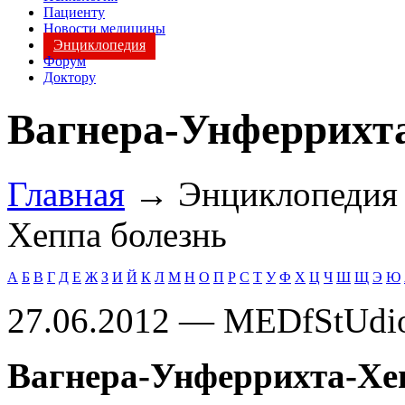
Пациенту
Новости медицины
Энциклопедия
Форум
Доктору
Вагнера-Унферрихта
Главная
→ Энциклопеди
Хеппа болезнь
А
Б
В
Г
Д
Е
Ж
З
И
Й
К
Л
М
Н
О
П
Р
С
Т
У
Ф
Х
Ц
Ч
Ш
Щ
Э
Ю
27.06.2012 — MEDfStUdi
Вагнера-Унферрихта-Хе