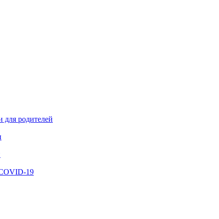
и для родителей
ы
й
 COVID-19