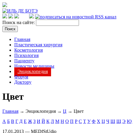
Поиск на сайте:
Главная
Пластическая хирургия
Косметология
Психология
Пациенту
Новости медицины
Энциклопедия
Форум
Доктору
Цвет
Главная
→ Энциклопедия →
Ц
→ Цвет
А
Б
В
Г
Д
Е
Ж
З
И
Й
К
Л
М
Н
О
П
Р
С
Т
У
Ф
Х
Ц
Ч
Ш
Щ
Э
Ю
17.01.2013 — MEDfStUdio