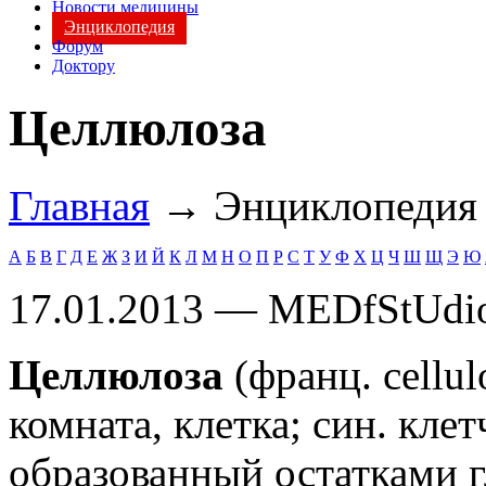
Новости медицины
Энциклопедия
Форум
Доктору
Целлюлоза
Главная
→ Энциклопеди
А
Б
В
Г
Д
Е
Ж
З
И
Й
К
Л
М
Н
О
П
Р
С
Т
У
Ф
Х
Ц
Ч
Ш
Щ
Э
Ю
17.01.2013 — MEDfStUdi
Целлюлоза
(франц. cellulo
комната, клетка; син. кле
образованный остатками 