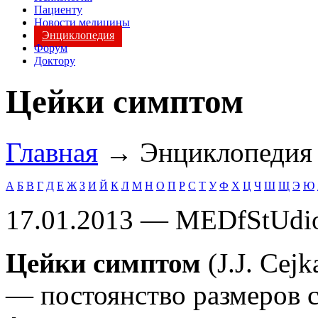
Пациенту
Новости медицины
Энциклопедия
Форум
Доктору
Цейки симптом
Главная
→ Энциклопеди
А
Б
В
Г
Д
Е
Ж
З
И
Й
К
Л
М
Н
О
П
Р
С
Т
У
Ф
Х
Ц
Ч
Ш
Щ
Э
Ю
17.01.2013 — MEDfStUdi
Цейки симптом
(J.J. Cej
— постоянство размеров с